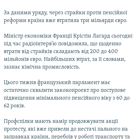
МУЛЬТИМЕДІА
За даними уряду, через страйки проти пенсійної
ФОТО
реформи країна вже втратила три мільярди євро.
СПЕЦПРОЄКТИ
Міністр економіки Франції Крістін Лаґард сьогодні
ПОДКАСТИ
під час радіоінтерв’ю повідомила, що щоденно
втрати від страйків складають від 200 до 400
КРИМ РЕАЛІЇ
мільйонів євро. Найбільших втрат, за її словами,
РУС
зазнає хімічна промисловість.
УКР
Цього тижня французький парламент має
КТАТ
остаточно схвалити законопроект про поступове
підвищення мінімального пенсійного віку з 60 до
ДОЛУЧАЙСЯ!
62 років.
Профспілки мають намір продовжувати акції
протесту, які вже привели до нестачі пального на
заправках країни, перебоїв у роботі транспорту та