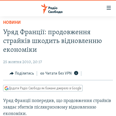
Доступність
посилання
Перейти
НОВИНИ
до
РАДІО СВОБОДА – 70 РОКІВ
Уряд Франції: продовження
основного
ВСЕ ЗА ДОБУ
матеріалу
страйків шкодить відновленню
СТАТТІ
Перейти
економіки
до
ВІЙНА
ПОЛІТИКА
основної
25 жовтня 2010, 20:17
РОСІЙСЬКА «ФІЛЬТРАЦІЯ»
ЕКОНОМІКА
навігації
Перейти
Поділитись
Читати без VPN
ДОНБАС.РЕАЛІЇ
СУСПІЛЬСТВО
до
КРИМ.РЕАЛІЇ
КУЛЬТУРА
пошуку
Додати Радіо Свобода як бажане джерело в Google
ТИ ЯК?
СПОРТ
Уряд Франції попередив, що продовження страйків
СХЕМИ
УКРАЇНА
завдає збитків післякризовому відновленню
КИТАЙ.ВИКЛИКИ
СВІТ
економіки.