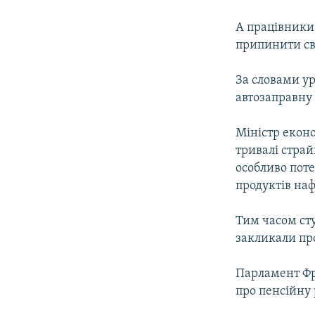
МУЛЬТИМЕДІА
ФОТО
А працівники 
припинити св
СПЕЦПРОЄКТИ
ПОДКАСТИ
За словами ур
автозаправну 
Міністр еконо
тривалі страй
особливо поте
продуктів на
Тим часом сту
закликали пр
Парламент Фра
про пенсійну 