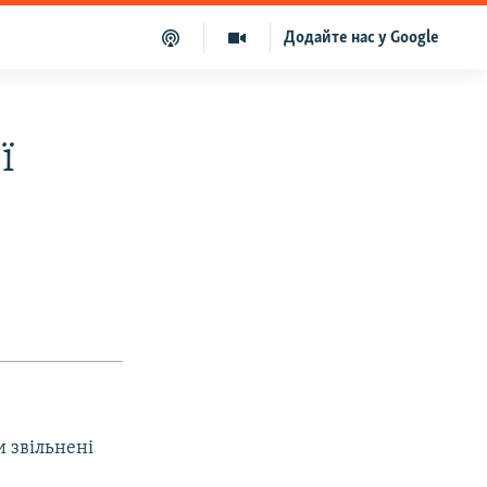
Додайте нас у Google
ї
и звільнені