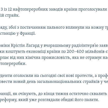
3 із 12 нафтопереробних заводів країни проголосували 
ій страйк.
яду, збої з постачанням пального вплинули на кожну 
станцію у Франції.
міки Крістін Лаґард у вчорашньому радіоінтерв’ю зая
ки коштують економіці країни по 200–400 мільйонів є
рпає від них хімічна промисловість, яка не отримує на
фтопереробки.
денти оголосили на сьогодні свої нові протести, а про
овести новий день загальнонаціональних страйків у че
нції, як очікують, до кінця тижня остаточно схвалить
реформу, який уже розглядали обидві його палати.