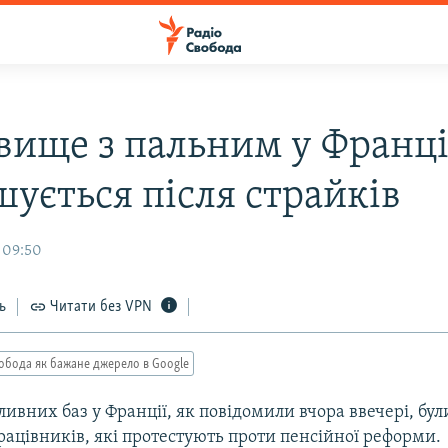
вище з пальним у Франці
шується після страйків
 09:50
ь
Читати без VPN
обода як бажане джерело в Google
ивних баз у Франції, як повідомили вчора ввечері, бул
рацівників, які протестують проти пенсійної реформи.