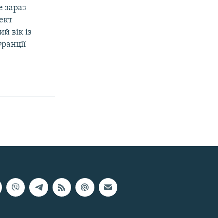
е зараз
ект
й вік із
Франції