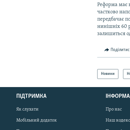
Реформа має 
частково нап
передбачає по
нинішніх 60 р
залишиться о
Поділитис
Новини
Н
КРИМ РЕАЛІЇ
РУС
ПІДТРИМКА
ІНФОРМА
УКР
КТАТ
Як слухати
Про нас
Мобільний додаток
Наш кодек
ДОЛУЧАЙСЯ!