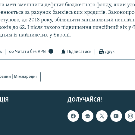
на меті зменшити дефіцит бюджетного фонду, який уж
овнюється за рахунок банківських кредитів. Законопро
ступово, до 2018 року, збільшити мінімальний пенсійни
оків до 62. І після такого підвищення пенсійний вік у 
дним із найнижчих у Європі.
ь
Читати без VPN
Підписатись
Друк
овини | Міжнародні
ЦІЯ
ДОЛУЧАЙСЯ!
с