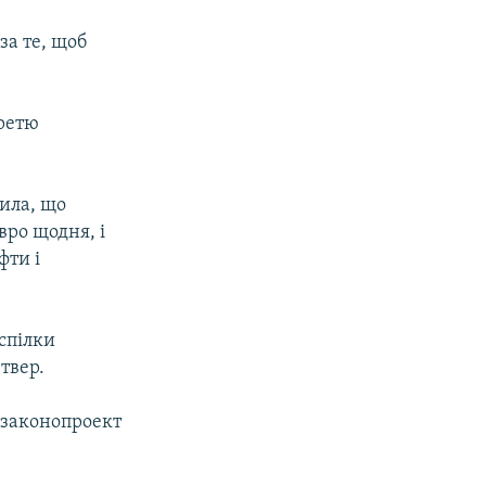
за те, щоб
третю
вила, що
вро щодня, і
фти і
фспілки
твер.
 законопроект