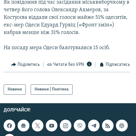
Як повідомив під час засідання міськвиборчкому в
МУЛЬТИМЕДІА
четвер його голова Олександр Ахмеров, за
ФОТО
Костусєва віддали свої голоси майже 51% одеситів,
екс-мер Одеси Едуард Гурвіц («Фронт змін»)
СПЕЦПРОЄКТИ
набрав менше ніж 31% голосів.
ПОДКАСТИ
На посаду мера Одеси балотувалися 15 осіб.
КРИМ РЕАЛІЇ
РУС
Поділитись
Читати без VPN
Підписатись
УКР
КТАТ
Новини
Новини | Політика
ДОЛУЧАЙСЯ!
ДОЛУЧАЙСЯ!