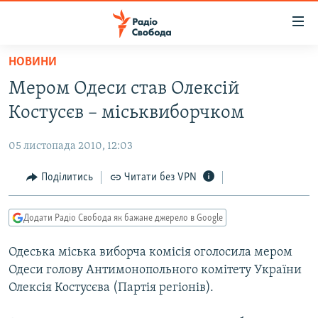
Доступність
посилання
Перейти
НОВИНИ
до
РАДІО СВОБОДА – 70 РОКІВ
Мером Одеси став Олексій
основного
ВСЕ ЗА ДОБУ
матеріалу
Костусєв – міськвиборчком
СТАТТІ
Перейти
до
05 листопада 2010, 12:03
ВІЙНА
ПОЛІТИКА
основної
РОСІЙСЬКА «ФІЛЬТРАЦІЯ»
Поділитись
Читати без VPN
ЕКОНОМІКА
навігації
Перейти
ДОНБАС.РЕАЛІЇ
СУСПІЛЬСТВО
до
Додати Радіо Свобода як бажане джерело в Google
КРИМ.РЕАЛІЇ
КУЛЬТУРА
пошуку
Одеська міська виборча комісія оголосила мером
ТИ ЯК?
СПОРТ
Одеси голову Антимонопольного комітету України
СХЕМИ
УКРАЇНА
Олексія Костусєва (Партія регіонів).
КИТАЙ.ВИКЛИКИ
СВІТ