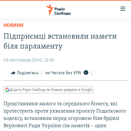
Доступність
посилання
Перейти
НОВИНИ
до
РАДІО СВОБОДА – 70 РОКІВ
Підприємці встановили намети
основного
ВСЕ ЗА ДОБУ
матеріалу
біля парламенту
СТАТТІ
Перейти
до
05 листопада 2010, 12:45
ВІЙНА
ПОЛІТИКА
основної
РОСІЙСЬКА «ФІЛЬТРАЦІЯ»
Поділитись
Читати без VPN
ЕКОНОМІКА
навігації
Перейти
ДОНБАС.РЕАЛІЇ
СУСПІЛЬСТВО
до
Додати Радіо Свобода як бажане джерело в Google
КРИМ.РЕАЛІЇ
КУЛЬТУРА
пошуку
Представники малого та середнього бізнесу, які
ТИ ЯК?
СПОРТ
протестують проти ухвалення проекту Податкового
СХЕМИ
УКРАЇНА
кодексу, встановили перед огорожею біля будівлі
Верховної Ради України сім наметів – один
ПРИАЗОВ’Я
СВІТ