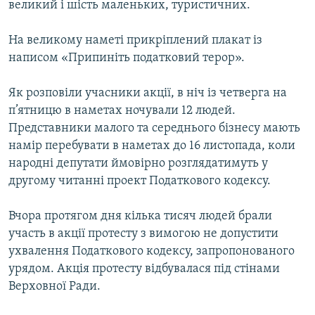
великий і шість маленьких, туристичних.
КИТАЙ.ВИКЛИКИ
МУЛЬТИМЕДІА
На великому наметі прикріплений плакат із
написом «Припиніть податковий терор».
ФОТО
СПЕЦПРОЄКТИ
Як розповіли учасники акції, в ніч із четверга на
п’ятницю в наметах ночували 12 людей.
ПОДКАСТИ
Представники малого та середнього бізнесу мають
намір перебувати в наметах до 16 листопада, коли
КРИМ РЕАЛІЇ
народні депутати ймовірно розглядатимуть у
РУС
другому читанні проект Податкового кодексу.
УКР
Вчора протягом дня кілька тисяч людей брали
КТАТ
участь в акції протесту з вимогою не допустити
ухвалення Податкового кодексу, запропонованого
ДОЛУЧАЙСЯ!
урядом. Акція протесту відбувалася під стінами
Верховної Ради.