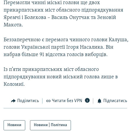
Перемогли чинні міські голови ще двох
Усі сайти RFE/RL
прикарпатських міст обласного підпорядкування
Яремчі і Болехова – Василь Онутчак та Зеновій
Макота.
Беззаперечною є перемога чинного голови Калуша,
голови Української партії Ігоря Насалика. Він
набрав більше 91 відсотка голосів виборців.
Із п’яти прикарпатських міст обласного
підпорядкування новий міський голова лише в
Коломиї.
Поділитись
Читати без VPN
Підписатись
Новини
Новини | Політика