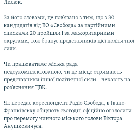
Лисюк.
МУЛЬТИМЕДІА
ФОТО
За його словами, це пов’язано з тим, що з 30
кандидатів від ВО «Свобода» за партійними
СПЕЦПРОЄКТИ
списками 20 пройшли і за мажоритарними
ПОДКАСТИ
округами, тож бракує представників цієї політичної
сили.
КРИМ РЕАЛІЇ
РУС
Чи працюватиме міська рада
недоукомплектованою, чи це місце отримають
УКР
представники іншої політичної сили – чекають на
КТАТ
роз’яснення ЦВК.
Як передає кореспондент Радіо Свобода, в Івано-
ДОЛУЧАЙСЯ!
Франківську обіцяють сьогодні офіційно оголосити
про перемогу чинного міського голови Віктора
Анушкевичуса.