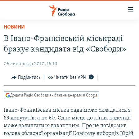
Доступність
посилання
Перейти
НОВИНИ
до
РАДІО СВОБОДА – 70 РОКІВ
В Івано-Франківській міськраді
основного
ВСЕ ЗА ДОБУ
матеріалу
бракує кандидата від «Свободи»
СТАТТІ
Перейти
до
05 листопада 2010, 15:10
ВІЙНА
ПОЛІТИКА
основної
РОСІЙСЬКА «ФІЛЬТРАЦІЯ»
Поділитись
Читати без VPN
ЕКОНОМІКА
навігації
Перейти
ДОНБАС.РЕАЛІЇ
СУСПІЛЬСТВО
до
Додати Радіо Свобода як бажане джерело в Google
КРИМ.РЕАЛІЇ
КУЛЬТУРА
пошуку
Івано-Франківська міська рада може складатися з
ТИ ЯК?
СПОРТ
59 депутатів, а не 60. Одне місце до кінця каденції
СХЕМИ
УКРАЇНА
може залишитися вакантним. Про це повідомив
голова обласної організації Комітету виборців Юрій
КИТАЙ.ВИКЛИКИ
СВІТ