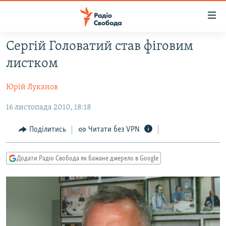
Доступність
посилання
Перейти
Сергій Головатий став фіговим
до
РАДІО СВОБОДА – 70 РОКІВ
листком
основного
ВСЕ ЗА ДОБУ
матеріалу
Юрій Луканов
СТАТТІ
Перейти
до
16 листопада 2010, 18:18
ВІЙНА
ПОЛІТИКА
основної
РОСІЙСЬКА «ФІЛЬТРАЦІЯ»
ЕКОНОМІКА
навігації
Поділитись
Читати без VPN
Перейти
ДОНБАС.РЕАЛІЇ
СУСПІЛЬСТВО
до
Додати Радіо Свобода як бажане джерело в Google
КРИМ.РЕАЛІЇ
КУЛЬТУРА
пошуку
ТИ ЯК?
СПОРТ
СХЕМИ
УКРАЇНА
КИТАЙ.ВИКЛИКИ
СВІТ