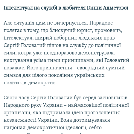
Інтелектуал на службі в любителя Ганни Ахметової
Але ситуація цим не вичерпується. Парадокс
полягає в тому, що блискучий юрист, промовець,
інтелектуал, щирий поборник людських прав
Сергій Головатий пішов на службу до політичної
сили, котра уже неодноразово демонструвала
нехтування усіма тими принципами, які Головатий
поважає. Його призначення – своєрідний сумний
символ для цілого покоління українських
політиків-демократів.
Свого часу Сергій Головатий був серед засновників
Народного руху України – наймасовішої політичної
організації, яка підтримала ідею проголошення
незалежності України. Вона дотримувалася
націонал-демократичної ідеології, себто