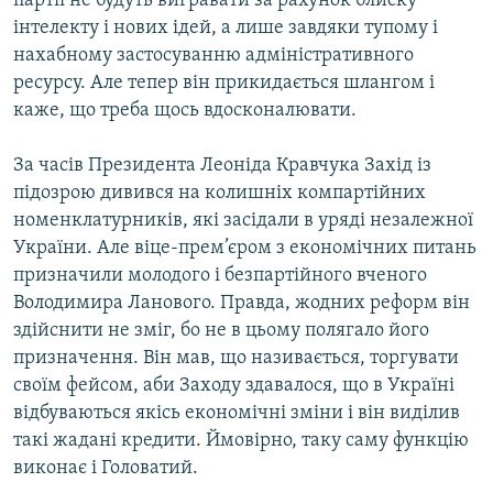
партії не будуть вигравати за рахунок блиску
інтелекту і нових ідей, а лише завдяки тупому і
нахабному застосуванню адміністративного
ресурсу. Але тепер він прикидається шлангом і
каже, що треба щось вдосконалювати.
За часів Президента Леоніда Кравчука Захід із
підозрою дивився на колишніх компартійних
номенклатурників, які засідали в уряді незалежної
України. Але віце-прем’єром з економічних питань
призначили молодого і безпартійного вченого
Володимира Ланового. Правда, жодних реформ він
здійснити не зміг, бо не в цьому полягало його
призначення. Він мав, що називається, торгувати
своїм фейсом, аби Заходу здавалося, що в Україні
відбуваються якісь економічні зміни і він виділив
такі жадані кредити. Ймовірно, таку саму функцію
виконає і Головатий.