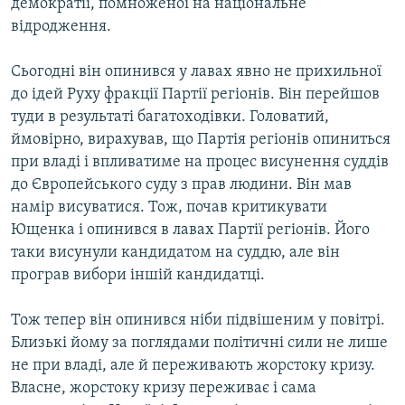
демократії, помноженої на національне
відродження.
Сьогодні він опинився у лавах явно не прихильної
до ідей Руху фракції Партії регіонів. Він перейшов
туди в результаті багатоходівки. Головатий,
ймовірно, вирахував, що Партія регіонів опиниться
при владі і впливатиме на процес висунення суддів
до Європейського суду з прав людини. Він мав
намір висуватися. Тож, почав критикувати
Ющенка і опинився в лавах Партії регіонів. Його
таки висунули кандидатом на суддю, але він
програв вибори іншій кандидатці.
Тож тепер він опинився ніби підвішеним у повітрі.
Близькі йому за поглядами політичні сили не лише
не при владі, але й переживають жорстоку кризу.
Власне, жорстоку кризу переживає і сама