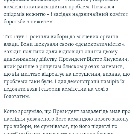
Усі сайти RFE/RL
комісію із каналізаційних проблем. Почалася
епідемія нежитю – і засідав надзвичайний комітет
боротьби з нежитем.
Так і тут. Пройшли вибори до місцевих органів
влади. Вони шокували своєю «демократичністю».
Західні політики дали відповідні оцінки цьому
дивовижному дійству. Президент Віктор Янукович,
який раніше з рішучим блиском у очах запевняв,
що він миттєво відреагує на порушення, визнав, що
проблеми таки були. І для демонстрації намірів їх
подолати взяв і створив комітетик на чолі з
Головатим.
Коню зрозуміло, що Президент заздалегідь знав про
наслідки ухваленого його командою нового закону
про вибори, не сумнівався, що його підлеглі по