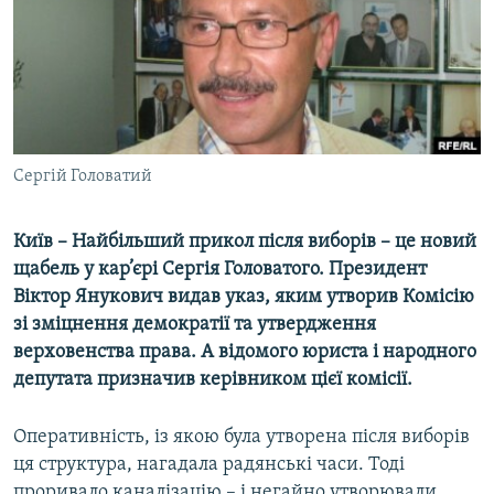
МУЛЬТИМЕДІА
ФОТО
СПЕЦПРОЄКТИ
ПОДКАСТИ
Сергій Головатий
КРИМ РЕАЛІЇ
РУС
Київ – Найбільший прикол після виборів – це новий
УКР
щабель у кар’єрі Сергія Головатого. Президент
Віктор Янукович видав указ, яким утворив Комісію
КТАТ
зі зміцнення демократії та утвердження
верховенства права. А відомого юриста і народного
ДОЛУЧАЙСЯ!
депутата призначив керівником цієї комісії.
Оперативність, із якою була утворена після виборів
ця структура, нагадала радянські часи. Тоді
проривало каналізацію – і негайно утворювали