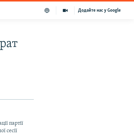
Додайте нас у Google
брат
ції партії
ї сесії