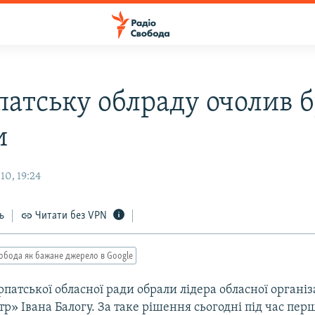
патську облраду очолив 
и
10, 19:24
ь
Читати без VPN
обода як бажане джерело в Google
патської обласної ради обрали лідера обласної організа
» Івана Балогу. За таке рішення сьогодні під час першо