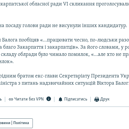
карпатської обласної ради VI скликання проголосували
на посаду голови ради не висунули інших кандидатур.
 Балога пообіцяв «…працювати чесно, по-людськи разо
 благо Закарпаття і закарпатців». За його словами, у р
 складу облради було чимало помилок, «…але хто не пр
илок».
 рідним братом екс-глави Секретаріату Президента Укр
іністра з питань надзвичайних ситуацій Віктора Балог
ь
Читати без VPN
Підписатись
Друк
овини | Політика