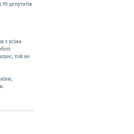
 95 депутатів
м з усіма
оботі
ацює, той не
аїни,
и.