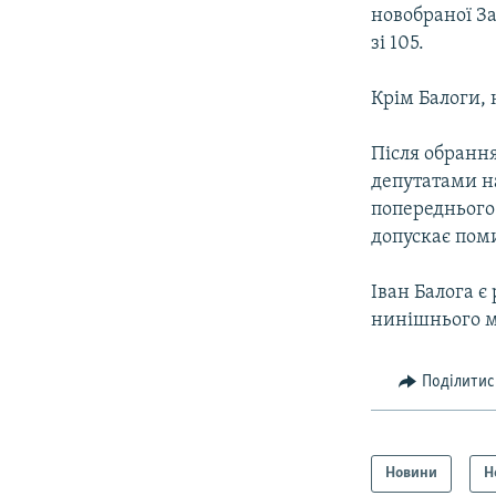
МУЛЬТИМЕДІА
новобраної За
ФОТО
зі 105.
СПЕЦПРОЄКТИ
Крім Балоги, 
ПОДКАСТИ
Після обрання
депутатами на
попереднього
допускає пом
Іван Балога є
нинішнього м
Поділитис
Новини
Н
КРИМ РЕАЛІЇ