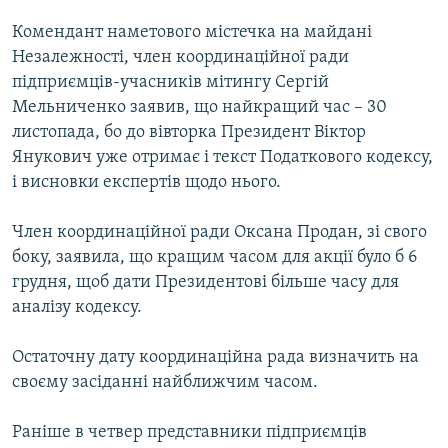
КИТАЙ.ВИКЛИКИ
Комендант наметового містечка на майдані
МУЛЬТИМЕДІА
Незалежності, член координаційної ради
підприємців-учасників мітингу Сергій
ФОТО
Мельниченко заявив, що найкращий час – 30
СПЕЦПРОЄКТИ
листопада, бо до вівторка Президент Віктор
Янукович уже отримає і текст Податкового кодексу,
ПОДКАСТИ
і висновки експертів щодо нього.
КРИМ РЕАЛІЇ
Член координаційної ради Оксана Продан, зі свого
РУС
боку, заявила, що кращим часом для акції було б 6
УКР
грудня, щоб дати Президентові більше часу для
аналізу кодексу.
КТАТ
Остаточну дату координаційна рада визначить на
ДОЛУЧАЙСЯ!
своєму засіданні найближчим часом.
Раніше в четвер представники підприємців