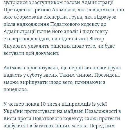
зустрілися з заступником голови Адміністрації
Президента Іриною Акімовою, яка повідомила, що
Усі сайти RFE/RL
вже сформована експертна група, яка відразу ж
після надходження Податкового кодексу до
Адміністрації почне його аналіз і підготовку
експертної довідки, на підставі якої Віктор
Янукович ухвалить рішення щодо того, чи буде
ветувати цей документ.
Акімова спрогнозувала, що перші висновки група
надасть у суботу вдень. Таким чином, Президент
зможе вирішувати щодо вето, починаючи з
понеділка.
У четвер понад 10 тисяч підприємців із усієї
України протестували на майдані Незалежності в
Києві проти Податкового кодексу; схожі протести
відбулися і в багатьох інших містах. Перед цим