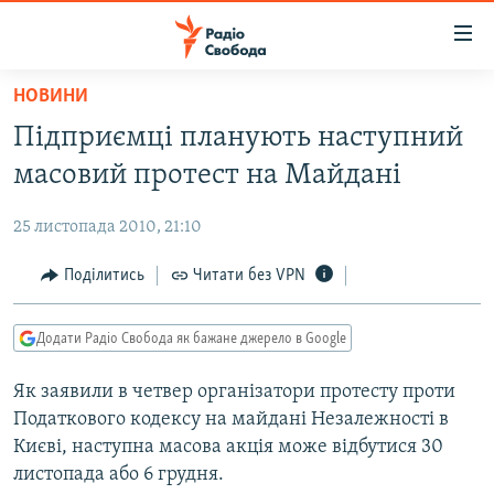
Доступність
посилання
Перейти
НОВИНИ
до
РАДІО СВОБОДА – 70 РОКІВ
Підприємці планують наступний
основного
ВСЕ ЗА ДОБУ
матеріалу
масовий протест на Майдані
СТАТТІ
Перейти
до
25 листопада 2010, 21:10
ВІЙНА
ПОЛІТИКА
основної
РОСІЙСЬКА «ФІЛЬТРАЦІЯ»
Поділитись
Читати без VPN
ЕКОНОМІКА
навігації
Перейти
ДОНБАС.РЕАЛІЇ
СУСПІЛЬСТВО
до
Додати Радіо Свобода як бажане джерело в Google
КРИМ.РЕАЛІЇ
КУЛЬТУРА
пошуку
Як заявили в четвер організатори протесту проти
ТИ ЯК?
СПОРТ
Податкового кодексу на майдані Незалежності в
СХЕМИ
УКРАЇНА
Києві, наступна масова акція може відбутися 30
листопада або 6 грудня.
ПРИАЗОВ’Я
СВІТ