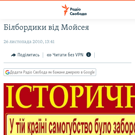
Доступність
посилання
Перейти
Білбордики від Мойсея
до
РАДІО СВОБОДА – 70 РОКІВ
основного
26 листопада 2010, 13:41
ВСЕ ЗА ДОБУ
матеріалу
СТАТТІ
Перейти
Поділитись
Читати без VPN
до
ВІЙНА
ПОЛІТИКА
основної
Додати Радіо Свобода як бажане джерело в Google
РОСІЙСЬКА «ФІЛЬТРАЦІЯ»
ЕКОНОМІКА
навігації
Перейти
ДОНБАС.РЕАЛІЇ
СУСПІЛЬСТВО
до
КРИМ.РЕАЛІЇ
КУЛЬТУРА
пошуку
ТИ ЯК?
СПОРТ
СХЕМИ
УКРАЇНА
КИТАЙ.ВИКЛИКИ
СВІТ