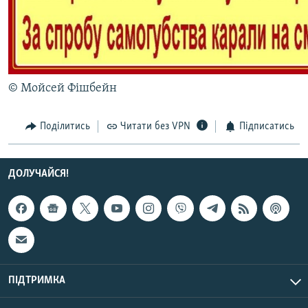
МУЛЬТИМЕДІА
ФОТО
СПЕЦПРОЄКТИ
ПОДКАСТИ
© Мойсей Фішбейн
КРИМ РЕАЛІЇ
Поділитись
Читати без VPN
Підписатись
РУС
УКР
ДОЛУЧАЙСЯ!
КТАТ
ДОЛУЧАЙСЯ!
ПІДТРИМКА
Усі сайти RFE/RL