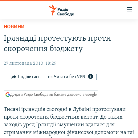
Доступність
посилання
Перейти
НОВИНИ
до
РАДІО СВОБОДА – 70 РОКІВ
Ірландці протестують проти
основного
ВСЕ ЗА ДОБУ
матеріалу
скорочення бюджету
СТАТТІ
Перейти
до
27 листопада 2010, 18:29
ВІЙНА
ПОЛІТИКА
основної
РОСІЙСЬКА «ФІЛЬТРАЦІЯ»
Поділитись
Читати без VPN
ЕКОНОМІКА
навігації
Перейти
ДОНБАС.РЕАЛІЇ
СУСПІЛЬСТВО
до
Додати Радіо Свобода як бажане джерело в Google
КРИМ.РЕАЛІЇ
КУЛЬТУРА
пошуку
Тисячі ірландців сьогодні в Дубліні протестували
ТИ ЯК?
СПОРТ
проти скорочення бюджетних витрат. До таких
СХЕМИ
УКРАЇНА
заходів уряд Ірландії змушений вдатися для
отримання міжнародної фінансової допомоги на тлі
ПРИАЗОВ’Я
СВІТ