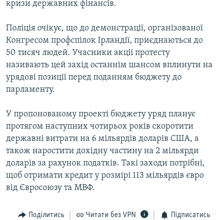
кризи державних фінансів.
КИТАЙ.ВИКЛИКИ
МУЛЬТИМЕДІА
Поліція очікує, що до демонстрації, організованої
Конгресом профспілок Ірландії, приєднаються до
ФОТО
50 тисяч людей. Учасники акції протесту
СПЕЦПРОЄКТИ
називають цей захід останнім шансом вплинути на
урядові позиції перед поданням бюджету до
ПОДКАСТИ
парламенту.
КРИМ РЕАЛІЇ
У пропонованому проекті бюджету уряд планує
РУС
протягом наступних чотирьох років скоротити
УКР
державні витрати на 6 мільярдів доларів США, а
також наростити дохідну частину на 2 мільярди
КТАТ
доларів за рахунок податків. Такі заходи потрібні,
щоб отримати кредит у розмірі 113 мільярдів євро
ДОЛУЧАЙСЯ!
від Євросоюзу та МВФ.
Поділитись
Читати без VPN
Підписатись