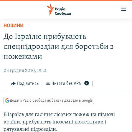
Доступність
посилання
Перейти
НОВИНИ
до
РАДІО СВОБОДА – 70 РОКІВ
До Ізраїлю прибувають
основного
ВСЕ ЗА ДОБУ
матеріалу
спецпідрозділи для боротьби з
СТАТТІ
Перейти
пожежами
до
ВІЙНА
ПОЛІТИКА
основної
03 грудня 2010, 19:21
РОСІЙСЬКА «ФІЛЬТРАЦІЯ»
ЕКОНОМІКА
навігації
Перейти
Поділитись
Читати без VPN
ДОНБАС.РЕАЛІЇ
СУСПІЛЬСТВО
до
КРИМ.РЕАЛІЇ
КУЛЬТУРА
пошуку
Додати Радіо Свобода як бажане джерело в Google
ТИ ЯК?
СПОРТ
В Ізраїль для гасіння лісових пожеж на півночі
СХЕМИ
УКРАЇНА
країни, прибувають іноземні пожежники і
КИТАЙ.ВИКЛИКИ
СВІТ
рятувальні підрозділи.