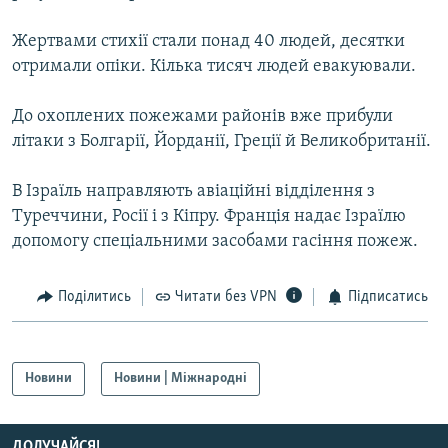
МУЛЬТИМЕДІА
Жертвами стихії стали понад 40 людей, десятки
ФОТО
отримали опіки. Кілька тисяч людей евакуювали.
СПЕЦПРОЄКТИ
До охоплених пожежами районів вже прибули
ПОДКАСТИ
літаки з Болгарії, Йорданії, Греції й Великобританії.
КРИМ РЕАЛІЇ
В Ізраїль направляють авіаційні відділення з
РУС
Туреччини, Росії і з Кіпру. Франція надає Ізраїлю
допомогу спеціальними засобами гасіння пожеж.
УКР
КТАТ
Поділитись
Читати без VPN
Підписатись
ДОЛУЧАЙСЯ!
Новини
Новини | Міжнародні
ДОЛУЧАЙСЯ!