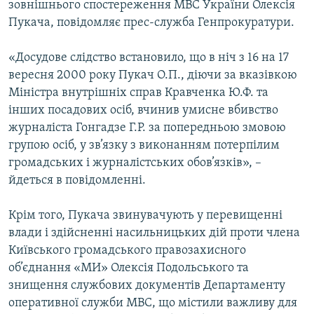
зовнішнього спостереження МВС України Олексія
МУЛЬТИМЕДІА
Пукача, повідомляє прес-служба Генпрокуратури.
ФОТО
«Досудове слідство встановило, що в ніч з 16 на 17
СПЕЦПРОЄКТИ
вересня 2000 року Пукач О.П., діючи за вказівкою
ПОДКАСТИ
Міністра внутрішніх справ Кравченка Ю.Ф. та
інших посадових осіб, вчинив умисне вбивство
КРИМ РЕАЛІЇ
журналіста Гонгадзе Г.Р. за попередньою змовою
РУС
групою осіб, у зв’язку з виконанням потерпілим
громадських і журналістських обов’язків», –
УКР
йдеться в повідомленні.
КТАТ
Крім того, Пукача звинувачують у перевищенні
влади і здійсненні насильницьких дій проти члена
ДОЛУЧАЙСЯ!
Київського громадського правозахисного
об’єднання «МИ» Олексія Подольського та
знищення службових документів Департаменту
оперативної служби МВС, що містили важливу для