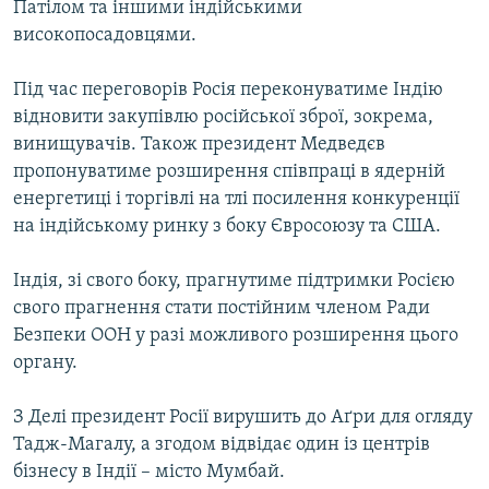
Патілом та іншими індійськими
МУЛЬТИМЕДІА
високопосадовцями.
ФОТО
Під час переговорів Росія переконуватиме Індію
СПЕЦПРОЄКТИ
відновити закупівлю російської зброї, зокрема,
ПОДКАСТИ
винищувачів. Також президент Медведєв
пропонуватиме розширення співпраці в ядерній
КРИМ РЕАЛІЇ
енергетиці і торгівлі на тлі посилення конкуренції
РУС
на індійському ринку з боку Євросоюзу та США.
УКР
Індія, зі свого боку, прагнутиме підтримки Росією
КТАТ
свого прагнення стати постійним членом Ради
Безпеки ООН у разі можливого розширення цього
органу.
ДОЛУЧАЙСЯ!
З Делі президент Росії вирушить до Аґри для огляду
Тадж-Магалу, а згодом відвідає один із центрів
бізнесу в Індії – місто Мумбай.