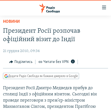
Доступність
посилання
Перейти
НОВИНИ
до
РАДІО СВОБОДА – 70 РОКІВ
Президент Росії розпочав
основного
ВСЕ ЗА ДОБУ
матеріалу
офіційний візит до Індії
СТАТТІ
Перейти
до
21 грудня 2010, 09:34
ВІЙНА
ПОЛІТИКА
основної
РОСІЙСЬКА «ФІЛЬТРАЦІЯ»
Поділитись
Читати без VPN
ЕКОНОМІКА
навігації
Перейти
ДОНБАС.РЕАЛІЇ
СУСПІЛЬСТВО
до
Додати Радіо Свобода як бажане джерело в Google
КРИМ.РЕАЛІЇ
КУЛЬТУРА
пошуку
Президент Росії Дмитро Медведєв прибув до
ТИ ЯК?
СПОРТ
столиці Індії з офіційним візитом. Сьогодні він
СХЕМИ
УКРАЇНА
проведе переговори з прем’єр-міністром
Манмоганом Сінгом, президентом Пратібгою
КИТАЙ.ВИКЛИКИ
СВІТ