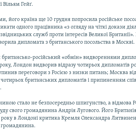
ї Вільям Гейґ.
ми, його країна ще 10 грудня попросила російське посо
икати одного працівника «з огляду на чіткі докази дія
звідницьких служб проти інтересів Великої Британії». 
ворила дипломата з британського посольства в Москві.
 британсько-російський «обмін» видвореннями дипло
року, Лондон видворив відразу чотирьох дипломатів р
зупинив переговори з Росією з низки питань; Москва ві
чотирьох британських дипломатів і припиненням спів
.
чиною стало не безпосередньо шпигунство, а відмова Ро
суду свого громадянина Андрія Лугового. Його Британі
6 року в Лондоні критика Кремля Олександра Литвинен
 громадянина.