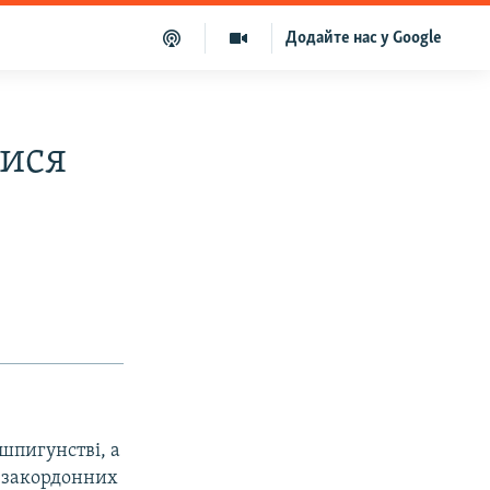
Додайте нас у Google
лися
шпигунстві, а
р закордонних