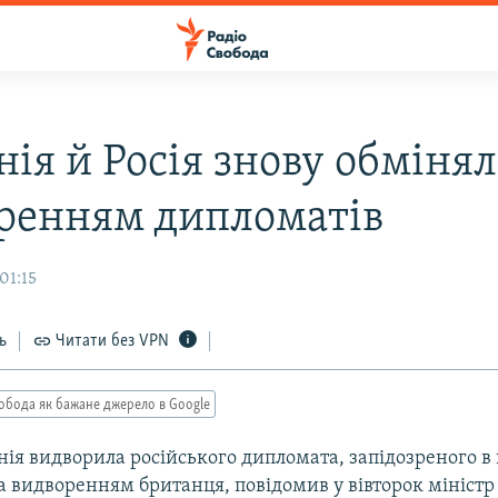
нія й Росія знову обміня
ренням дипломатів
01:15
ь
Читати без VPN
обода як бажане джерело в Google
ія видворила російського дипломата, запідозреного в 
ла видворенням британця, повідомив у вівторок мініст