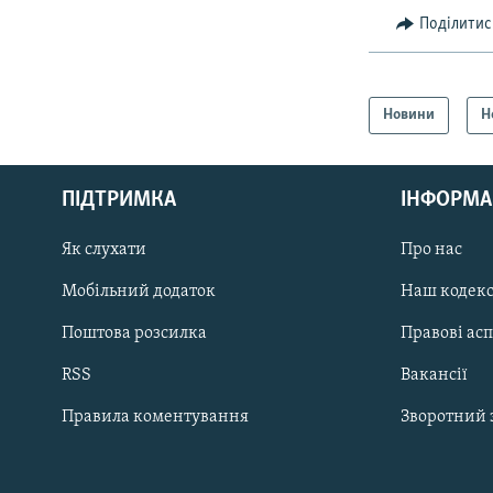
Поділитис
Новини
Н
КРИМ РЕАЛІЇ
РУС
ПІДТРИМКА
ІНФОРМА
УКР
КТАТ
Як слухати
Про нас
Мобільний додаток
Наш кодек
ДОЛУЧАЙСЯ!
Поштова розсилка
Правові ас
RSS
Вакансії
Правила коментування
Зворотний 
Усі сайти RFE/RL