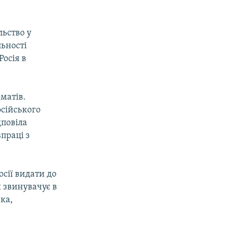
льство у
льності
Росія в
матів.
осійського
дповіла
праці з
сії видати до
я звинувачує в
ка,