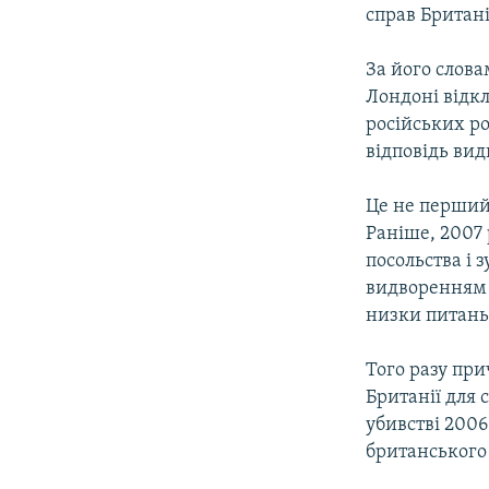
КИТАЙ.ВИКЛИКИ
справ Британі
МУЛЬТИМЕДІА
За його слова
ФОТО
Лондоні відкл
СПЕЦПРОЄКТИ
російських ро
відповідь вид
ПОДКАСТИ
Це не перший
Раніше, 2007 
посольства і 
видворенням 
низки питань
Того разу при
Британії для 
убивстві 200
британського