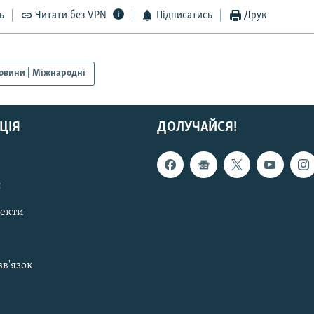
ь
Читати без VPN
Підписатись
Друк
овини | Міжнародні
ЦІЯ
ДОЛУЧАЙСЯ!
с
пекти
зв'язок