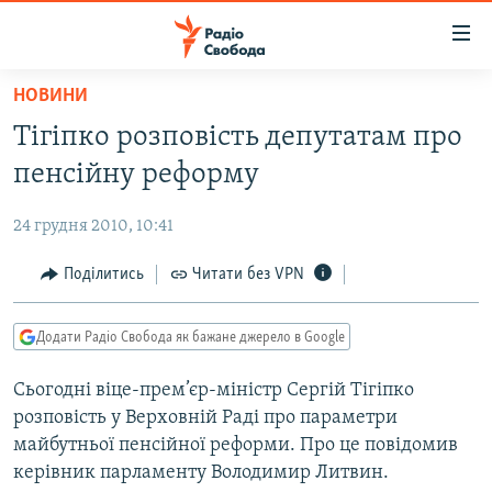
Доступність
посилання
Перейти
НОВИНИ
до
РАДІО СВОБОДА – 70 РОКІВ
Тігіпко розповість депутатам про
основного
ВСЕ ЗА ДОБУ
матеріалу
пенсійну реформу
СТАТТІ
Перейти
до
24 грудня 2010, 10:41
ВІЙНА
ПОЛІТИКА
основної
РОСІЙСЬКА «ФІЛЬТРАЦІЯ»
Поділитись
Читати без VPN
ЕКОНОМІКА
навігації
Перейти
ДОНБАС.РЕАЛІЇ
СУСПІЛЬСТВО
до
Додати Радіо Свобода як бажане джерело в Google
КРИМ.РЕАЛІЇ
КУЛЬТУРА
пошуку
Сьогодні віце-прем’єр-міністр Сергій Тігіпко
ТИ ЯК?
СПОРТ
розповість у Верховній Раді про параметри
СХЕМИ
УКРАЇНА
майбутньої пенсійної реформи. Про це повідомив
керівник парламенту Володимир Литвин.
ПРИАЗОВ’Я
СВІТ