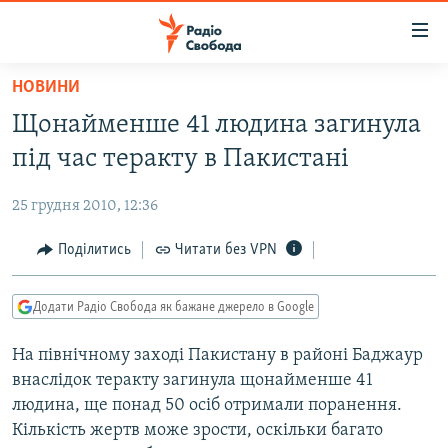
Доступність
посилання
Перейти
НОВИНИ
до
РАДІО СВОБОДА – 70 РОКІВ
Щонайменше 41 людина загинула
основного
ВСЕ ЗА ДОБУ
матеріалу
під час теракту в Пакистані
СТАТТІ
Перейти
до
25 грудня 2010, 12:36
ВІЙНА
ПОЛІТИКА
основної
РОСІЙСЬКА «ФІЛЬТРАЦІЯ»
Поділитись
Читати без VPN
ЕКОНОМІКА
навігації
Перейти
ДОНБАС.РЕАЛІЇ
СУСПІЛЬСТВО
до
Додати Радіо Свобода як бажане джерело в Google
КРИМ.РЕАЛІЇ
КУЛЬТУРА
пошуку
На північному заході Пакистану в районі Баджаур
ТИ ЯК?
СПОРТ
внаслідок теракту загинула щонайменше 41
СХЕМИ
УКРАЇНА
людина, ще понад 50 осіб отримали поранення.
Кількість жертв може зрости, оскільки багато
КИТАЙ.ВИКЛИКИ
СВІТ