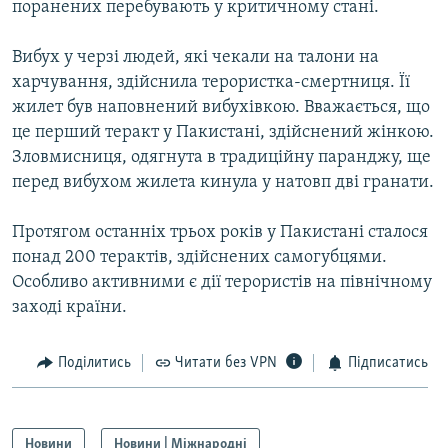
поранених перебувають у критичному стані.
МУЛЬТИМЕДІА
ФОТО
Вибух у черзі людей, які чекали на талони на
харчування, здійснила терористка-смертниця. Її
СПЕЦПРОЄКТИ
жилет був наповнений вибухівкою. Вважається, що
ПОДКАСТИ
це перший теракт у Пакистані, здійснений жінкою.
Зловмисниця, одягнута в традиційну паранджу, ще
КРИМ РЕАЛІЇ
перед вибухом жилета кинула у натовп дві гранати.
РУС
Протягом останніх трьох років у Пакистані сталося
УКР
понад 200 терактів, здійснених самогубцями.
КТАТ
Особливо активними є дії терористів на північному
заході країни.
ДОЛУЧАЙСЯ!
Поділитись
Читати без VPN
Підписатись
Новини
Новини | Міжнародні