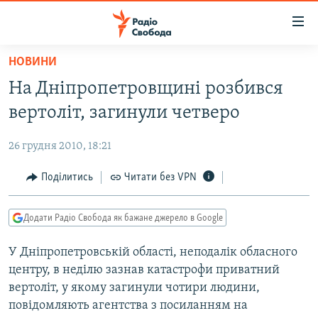
Доступність
посилання
Перейти
НОВИНИ
до
РАДІО СВОБОДА – 70 РОКІВ
На Дніпропетровщині розбився
основного
ВСЕ ЗА ДОБУ
матеріалу
вертоліт, загинули четверо
СТАТТІ
Перейти
до
26 грудня 2010, 18:21
ВІЙНА
ПОЛІТИКА
основної
РОСІЙСЬКА «ФІЛЬТРАЦІЯ»
Поділитись
Читати без VPN
ЕКОНОМІКА
навігації
Перейти
ДОНБАС.РЕАЛІЇ
СУСПІЛЬСТВО
до
Додати Радіо Свобода як бажане джерело в Google
КРИМ.РЕАЛІЇ
КУЛЬТУРА
пошуку
У Дніпропетровській області, неподалік обласного
ТИ ЯК?
СПОРТ
центру, в неділю зазнав катастрофи приватний
СХЕМИ
УКРАЇНА
вертоліт, у якому загинули чотири людини,
повідомляють агентства з посиланням на
КИТАЙ.ВИКЛИКИ
СВІТ