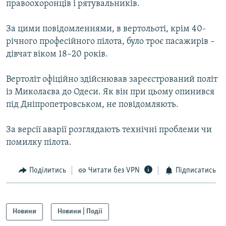
правоохоронців і рятувальників.
МУЛЬТИМЕДІА
ФОТО
За цими повідомленнями, в вертольоті, крім 40-
річного професійного пілота, було троє пасажирів –
СПЕЦПРОЄКТИ
дівчат віком 18–20 років.
ПОДКАСТИ
Вертоліт офіційно здійснював зареєстрований політ
КРИМ РЕАЛІЇ
із Миколаєва до Одеси. Як він при цьому опинився
РУС
під Дніпропетровськом, не повідомляють.
УКР
За версії аварії розглядають технічні проблеми чи
КТАТ
помилку пілота.
ДОЛУЧАЙСЯ!
Поділитись
Читати без VPN
Підписатись
Новини
Новини | Події