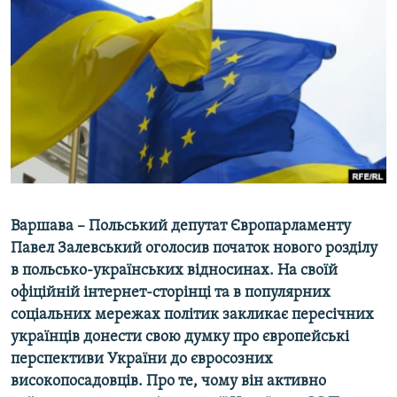
МУЛЬТИМЕДІА
ФОТО
СПЕЦПРОЄКТИ
ПОДКАСТИ
КРИМ РЕАЛІЇ
РУС
УКР
Варшава – Польський депутат Європарламенту
КТАТ
Павел Залевський оголосив початок нового розділу
в польсько-українських відносинах. На своїй
офіційній інтернет-сторінці та в популярних
ДОЛУЧАЙСЯ!
соціальних мережах політик закликає пересічних
українців донести свою думку про європейські
перспективи України до євросозних
високопосадовців. Про те, чому він активно