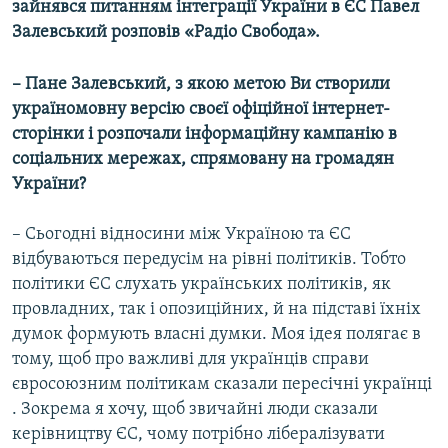
зайнявся питанням інтеграції України в ЄС Павел
Усі сайти RFE/RL
Залевський розповів «Радіо Свобода».
– Пане Залевський, з якою метою Ви створили
україномовну версію своєї офіційної інтернет-
сторінки і розпочали інформаційну кампанію в
соціальних мережах, спрямовану на громадян
України?
– Сьогодні відносини між Україною та ЄС
відбуваються передусім на рівні політиків. Тобто
політики ЄС слухать українських політиків, як
провладних, так і опозиційних, й на підставі їхніх
думок формують власні думки. Моя ідея полягає в
тому, щоб про важливі для українців справи
євросоюзним політикам сказали пересічні українці
. Зокрема я хочу, щоб звичайні люди сказали
керівництву ЄС, чому потрібно лібералізувати