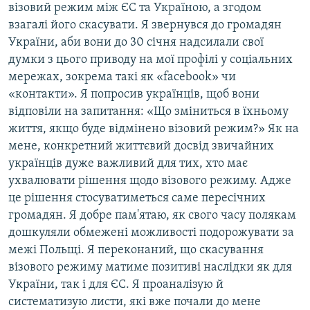
візовий режим між ЄС та Україною, а згодом
взагалі його скасувати. Я звернувся до громадян
України, аби вони до 30 січня надсилали свої
думки з цього приводу на мої профілі у соціальних
мережах, зокрема такі як «facebook» чи
«контакти». Я попросив українців, щоб вони
відповіли на запитання: «Що зміниться в їхньому
життя, якщо буде відмінено візовий режим?» Як на
мене, конкретний життєвий досвід звичайних
українців дуже важливий для тих, хто має
ухвалювати рішення щодо візового режиму. Адже
це рішення стосуватиметься саме пересічних
громадян. Я добре пам'ятаю, як свого часу полякам
дошкуляли обмежені можливості подорожувати за
межі Польщі. Я переконаний, що скасування
візового режиму матиме позитиві наслідки як для
України, так і для ЄС. Я проаналізую й
систематизую листи, які вже почали до мене