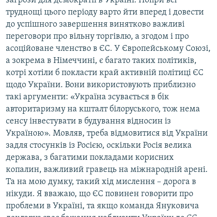
загрози для демократії в Україні. Попри всі
труднощі цього періоду варто йти вперед і довести
до успішного завершення винятково важливі
переговори про вільну торгівлю, а згодом і про
асоційоване членство в ЄС. У Європейському Союзі,
а зокрема в Німеччині, є багато таких політиків,
котрі хотіли б покласти край активній політиці ЄС
щодо України. Вони використовують приблизно
такі аргументи: «Україна зсувається в бік
авторитаризму на кшталт білоруського, тож нема
сенсу інвестувати в будування відносин із
Україною». Мовляв, треба відмовитися від України
задля стосунків із Росією, оскільки Росія велика
держава, з багатими покладами корисних
копалин, важливий гравець на міжнародній арені.
Та на мою думку, такий хід мислення – дорога в
нікуди. Я вважаю, що ЄС повинен говорити про
проблеми в Україні, та якщо команда Януковича