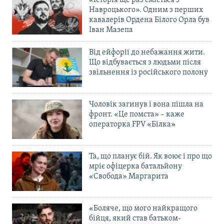
«Історія ще раз сміється з
Навроцького». Одним з перших
кавалерів Ордена Білого Орла був
Іван Мазепа
Від ейфорії до небажання жити.
Що відбувається з людьми після
звільнення із російського полону
Чоловік загинув і вона пішла на
фронт. «Це помста» – каже
операторка FPV «Білка»
Та, що планує бій. Як воює і про що
мріє офіцерка батальйону
«Свобода» Маргарита
«Боляче, що мого найкращого
бійця, який став батьком-