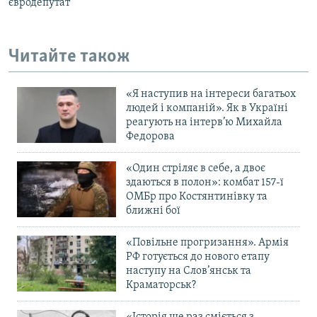
євродепутат
Читайте також
«Я наступив на інтереси багатьох
людей і компаній». Як в Україні
реагують на інтерв’ю Михайла
Федорова
«Один стріляє в себе, а двоє
здаються в полон»: комбат 157-ї
ОМБр про Костянтинівку та
ближні бої
«Повільне прогризання». Армія
РФ готується до нового етапу
наступу на Слов’янськ та
Краматорськ?