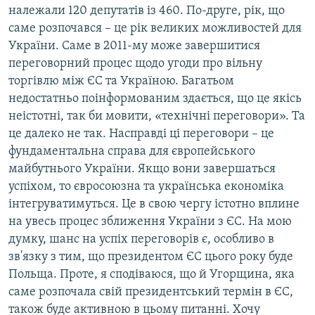
належали 120 депутатів із 460. По-друге, рік, що
саме розпочався – це рік великих можливостей для
України. Саме в 2011-му може завершитися
переговорний процес щодо угоди про вільну
торгівлю між ЄС та Україною. Багатьом
недостатньо поінформованим здається, що це якісь
неістотні, так би мовити, «технічні переговори». Та
це далеко не так. Насправді ці переговори – це
фундаментальна справа для європейського
майбутнього України. Якщо вони завершаться
успіхом, то євросоюзна та українська економіка
інтегруватимуться. Це в свою чергу істотно вплине
на увесь процес зближення України з ЄС. На мою
думку, шанс на успіх переговорів є, особливо в
зв'язку з тим, що президентом ЄС цього року буде
Польща. Проте, я сподіваюся, що й Угорщина, яка
саме розпочала свій президентський термін в ЄС,
також буде активною в цьому питанні. Хочу