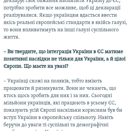
декларує своє бажання наблизити Україну до ЄС,
потрібно зробити все можливе, щоб ці декларації
реалізувалися. Якщо українцям вдасться ввести
якісь реальні європейські стандарти в якійсь галузі,
то вони впливатимуть на інші галузі суспільного
життя.
– Ви твердите, що інтеграція України в ЄС матиме
позитивні наслідки не тільки для України, а й цілої
Європи. Що маєте на увазі?
– Українці схожі на поляків, тобто вміють
працювати й ризикувати. Вони не чекають, що
хтось щось зробить для них і за них. Сьогодні
мільйони українців, які працюють в усьому ЄС,
показують усій Європі наскільки корисним був би
вступ України в європейську спільноту. Навіть
беручи до уваги ті суспільні та демографічні