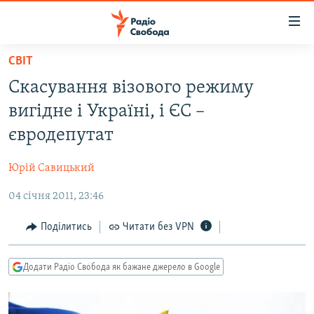
Доступність
посилання
Перейти
СВІТ
до
РАДІО СВОБОДА – 70 РОКІВ
Скасування візового режиму
основного
ВСЕ ЗА ДОБУ
матеріалу
вигідне і Україні, і ЄС –
СТАТТІ
Перейти
євродепутат
до
ВІЙНА
ПОЛІТИКА
основної
Юрій Савицький
РОСІЙСЬКА «ФІЛЬТРАЦІЯ»
ЕКОНОМІКА
навігації
Перейти
04 січня 2011, 23:46
ДОНБАС.РЕАЛІЇ
СУСПІЛЬСТВО
до
КРИМ.РЕАЛІЇ
КУЛЬТУРА
Поділитись
Читати без VPN
пошуку
ТИ ЯК?
СПОРТ
Додати Радіо Свобода як бажане джерело в Google
СХЕМИ
УКРАЇНА
КИТАЙ.ВИКЛИКИ
СВІТ