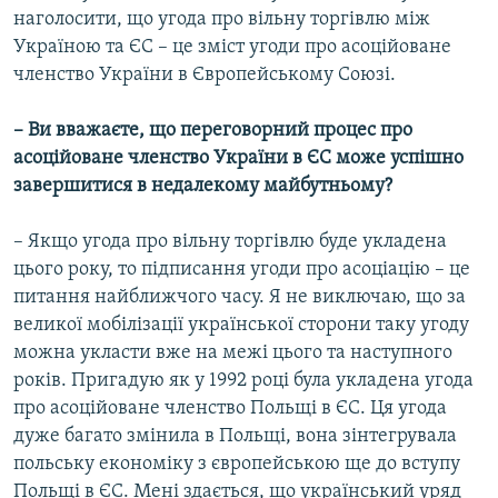
наголосити, що угода про вільну торгівлю між
Україною та ЄС – це зміст угоди про асоційоване
членство України в Європейському Союзі.
– Ви вважаєте, що переговорний процес про
асоційоване членство України в ЄС може успішно
завершитися в недалекому майбутньому?
– Якщо угода про вільну торгівлю буде укладена
цього року, то підписання угоди про асоціацію – це
питання найближчого часу. Я не виключаю, що за
великої мобілізації української сторони таку угоду
можна укласти вже на межі цього та наступного
років. Пригадую як у 1992 році була укладена угода
про асоційоване членство Польщі в ЄС. Ця угода
дуже багато змінила в Польщі, вона зінтегрувала
польську економіку з європейською ще до вступу
Польщі в ЄС. Мені здається, що український уряд