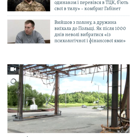
одинаком і перевівся в ТЦК, б’ють
свої в тилу» – комбриг Габінет
Вийшов з полону, а дружина
виїхала до Польщі. Як після 1000
днів неволі вибратися «із
психологічної і фінансової ями»