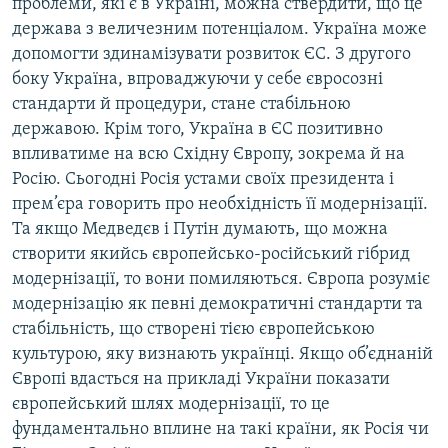
проблеми, які є в Україні, можна ствердити, що це
держава з величезним потенціалом. Україна може
допомогти здинамізувати розвиток ЄС. З другого
боку Україна, впроваджуючи у себе євросозні
стандарти й процедури, стане стабільною
державою. Крім того, Україна в ЄС позитивно
впливатиме на всю Східну Європу, зокрема й на
Росію. Сьогодні Росія устами своїх президента і
прем’єра говорить про необхідність її модернізації.
Та якщо Медведєв і Путін думають, що можна
створити якийсь європейсько-російський гібрид
модернізації, то вони помиляються. Європа розуміє
модернізацію як певні демократичні стандарти та
стабільність, що створені тією європейською
культурою, яку визнають українці. Якщо об’єднаній
Європі вдасться на прикладі України показати
європейський шлях модернізації, то це
фундаментально вплине на такі країни, як Росія чи