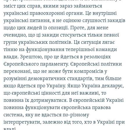
зміст цих справ, якими зараз займаються
українські правоохоронні органи. Це внутрішні
українські питання, я не оцінюю слушності закидів
щодо цих людей із опозиції. Проте, для мене
очевидно, що ці закиди стосуються тільки певної
групи українських політиків. Ця ситуація лягає
тінню на функціонування теперішньої команди
влади. Зрештою, про це йдеться в резолюціях
Європейського парламенту. Європейські політики
переконані, що не може бути компромісів у
розумінні демократичних стандартів, тим більше
якщо йдеться про Україну. Якщо Україна декларує,
що європейські цінності для неї важливі, то
повинна їх дотримуватися. В європейській Україні
повинна функціонувати європейська правова
система, яку не вдасться по-різному
інтерпретувати, залежно від того, хто в Україні при
владі.