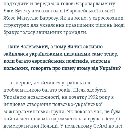
надходити й передам їх голові Європарламенту
Єжи Бузеку а також голові Європейської комісії
Жозе Мануелю Баррозу. Як на мене, у євросоюзних
структурах для ухвалення правильних рішень іноді
бракує голосу звичайних громадян.
– Пане Залевський, а чому Ви так активно
зайнялися українськими питаннями саме тепер,
коли багато європейських політиків, зокрема
польських, говорять про певну втому від України?
– По-перше, я займаюся українською
проблематикою багато років. Після здобуття
Україною незалежності, на початку 1992 року я
ініціював створення польсько-української
міжпарламентської групи. Як показав час, це була
найчисленніша міжпарламентська група в історії
демократичної Польщі. У польському Сеймі до неї