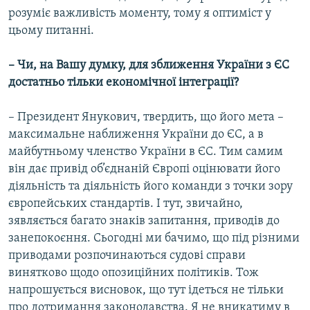
розуміє важливість моменту, тому я оптиміст у
цьому питанні.
– Чи, на Вашу думку, для зближення України з ЄС
достатньо тільки економічної інтеграції?
– Президент Янукович, твердить, що його мета –
максимальне наближення України до ЄС, а в
майбутньому членство України в ЄС. Тим самим
він дає привід об’єднаній Європі оцінювати його
діяльність та діяльність його команди з точки зору
європейських стандартів. І тут, звичайно,
зявляється багато знаків запитання, приводів до
занепокоєння. Сьогодні ми бачимо, що під різними
приводами розпочинаються судові справи
винятково щодо опозиційних політиків. Тож
напрошується висновок, що тут ідеться не тільки
про дотримання законодавства. Я не вникатиму в