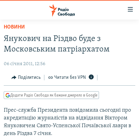
Доступність
посилання
Перейти
НОВИНИ
до
РАДІО СВОБОДА – 70 РОКІВ
Янукович на Різдво буде з
основного
ВСЕ ЗА ДОБУ
матеріалу
Московським патріархатом
СТАТТІ
Перейти
до
06 січня 2011, 12:56
ВІЙНА
ПОЛІТИКА
основної
РОСІЙСЬКА «ФІЛЬТРАЦІЯ»
Поділитись
Читати без VPN
ЕКОНОМІКА
навігації
Перейти
ДОНБАС.РЕАЛІЇ
СУСПІЛЬСТВО
до
Додати Радіо Свобода як бажане джерело в Google
КРИМ.РЕАЛІЇ
КУЛЬТУРА
пошуку
Прес-служба Президента повідомила сьогодні про
ТИ ЯК?
СПОРТ
акредитацію журналістів на відвідання Віктором
СХЕМИ
УКРАЇНА
Януковичем Свято-Успенської Почаївської лаври в
день Різдва 7 січня.
КИТАЙ.ВИКЛИКИ
СВІТ