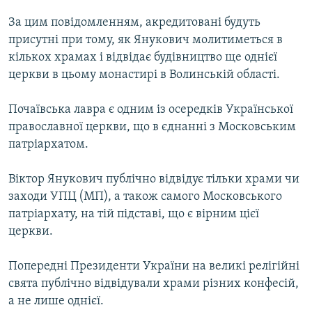
МУЛЬТИМЕДІА
За цим повідомленням, акредитовані будуть
ФОТО
присутні при тому, як Янукович молитиметься в
кількох храмах і відвідає будівництво ще однієї
СПЕЦПРОЄКТИ
церкви в цьому монастирі в Волинській області.
ПОДКАСТИ
Почаївська лавра є одним із осередків Української
КРИМ РЕАЛІЇ
православної церкви, що в єднанні з Московським
РУС
патріархатом.
УКР
Віктор Янукович публічно відвідує тільки храми чи
КТАТ
заходи УПЦ (МП), а також самого Московського
патріархату, на тій підставі, що є вірним цієї
церкви.
ДОЛУЧАЙСЯ!
Попередні Президенти України на великі релігійні
свята публічно відвідували храми різних конфесій,
а не лише однієї.