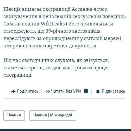
МУЛЬТИМЕДІА
Швеція вимагає екстрадиції Ассанжа через
ФОТО
звинувачення в неналежній сексуальній поведінці.
Сам засновник WikiLeaks і його прихильники
СПЕЦПРОЄКТИ
стверджують, що 39-річного австралійця
ПОДКАСТИ
переслідують за оприлюднення у світовій мережі
американських секретних документів.
КРИМ РЕАЛІЇ
РУС
Під час сьогоднішніх слухань, як очікується,
ітиметься про те, як далі має тривати процес
УКР
екстрадиції.
КТАТ
Поділитись
Читати без VPN
Підписатись
ДОЛУЧАЙСЯ!
Новини
Новини | Міжнародні