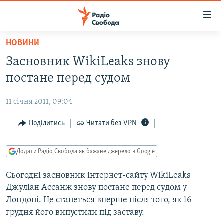
Доступність
посилання
Перейти
НОВИНИ
до
РАДІО СВОБОДА – 70 РОКІВ
Засновник WikiLeaks знову
основного
ВСЕ ЗА ДОБУ
матеріалу
постане перед судом
СТАТТІ
Перейти
до
11 січня 2011, 09:04
ВІЙНА
ПОЛІТИКА
основної
РОСІЙСЬКА «ФІЛЬТРАЦІЯ»
Поділитись
Читати без VPN
ЕКОНОМІКА
навігації
Перейти
ДОНБАС.РЕАЛІЇ
СУСПІЛЬСТВО
до
Додати Радіо Свобода як бажане джерело в Google
КРИМ.РЕАЛІЇ
КУЛЬТУРА
пошуку
Сьогодні засновник інтернет-сайту WikiLeaks
ТИ ЯК?
СПОРТ
Джуліан Ассанж знову постане перед судом у
СХЕМИ
УКРАЇНА
Лондоні. Це станеться вперше після того, як 16
грудня його випустили під заставу.
КИТАЙ.ВИКЛИКИ
СВІТ