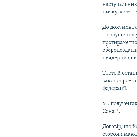
КИТАЙ.ВИКЛИКИ
наступальних
МУЛЬТИМЕДІА
низку застер
ФОТО
До документа 
СПЕЦПРОЄКТИ
– порушення 
протиракетної
ПОДКАСТИ
обороноздатні
неядерних си
Третє й остан
законопроект
федерації.
У Сполучених
Сенаті.
Договір, що й
сторони мають