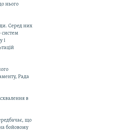
до нього
оди. Серед них
 систем
у і
ьтацій
чого
аменту, Рада
 схвалення в
ередбачає, що
 на бойовому