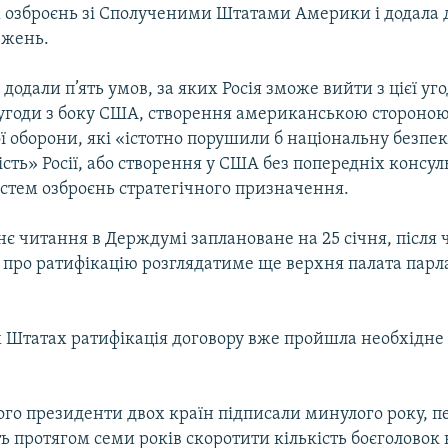
 озброєнь зі Сполученими Штатами Америки і додала 
ежень.
додали п’ять умов, за яких Росія зможе вийти з цієї уг
угоди з боку США, створення американською стороною
 оборони, які «істотно порушили б національну безпек
сть» Росії, або створення у США без попередніх консул
стем озброєнь стратегічного призначення.
нє читання в Держдумі заплановане на 25 січня, після 
 про ратифікацію розглядатиме ще верхня палата парл
 Штатах ратифікація договору вже пройшла необхідне
ого президенти двох країн підписали минулого року, п
 протягом семи років скоротити кількість боєголовок