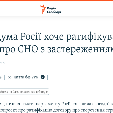
ума Росії хоче ратифіку
 про СНО з застереженн
0:59
ь
Читати без VPN
обода як бажане джерело в Google
, нижня палата парламенту Росії, схвалила сьогодні 
нопроект про ратифікацію договору про скорочення стр