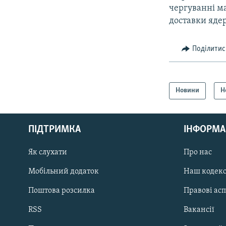
чергуванні ма
доставки ядер
Поділитис
Новини
Н
КРИМ РЕАЛІЇ
РУС
ПІДТРИМКА
ІНФОРМА
УКР
КТАТ
Як слухати
Про нас
Мобільний додаток
Наш кодек
ДОЛУЧАЙСЯ!
Поштова розсилка
Правові ас
RSS
Вакансії