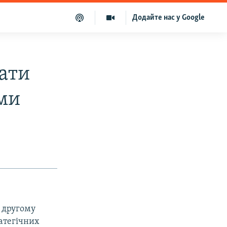
Додайте нас у Google
вати
ями
в другому
атегічних