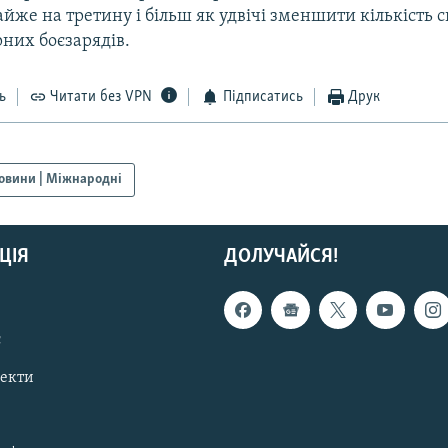
йже на третину і більш як удвічі зменшити кількість св
них боєзарядів.
ь
Читати без VPN
Підписатись
Друк
овини | Міжнародні
ЦІЯ
ДОЛУЧАЙСЯ!
с
пекти