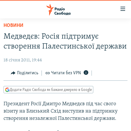
Доступність
посилання
Перейти
НОВИНИ
до
РАДІО СВОБОДА – 70 РОКІВ
Медведєв: Росія підтримує
основного
ВСЕ ЗА ДОБУ
матеріалу
створення Палестинської держави
СТАТТІ
Перейти
до
18 січня 2011, 19:44
ВІЙНА
ПОЛІТИКА
основної
РОСІЙСЬКА «ФІЛЬТРАЦІЯ»
Поділитись
Читати без VPN
ЕКОНОМІКА
навігації
Перейти
ДОНБАС.РЕАЛІЇ
СУСПІЛЬСТВО
до
Додати Радіо Свобода як бажане джерело в Google
КРИМ.РЕАЛІЇ
КУЛЬТУРА
пошуку
Президент Росії Дмитро Медведєв під час свого
ТИ ЯК?
СПОРТ
візиту на Близький Схід виступив на підтримку
СХЕМИ
УКРАЇНА
створення незалежної Палестинської держави.
КИТАЙ.ВИКЛИКИ
СВІТ