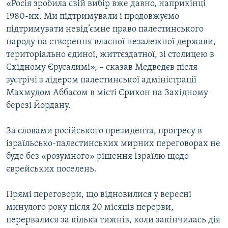
«Росія зробила свій вибір вже давно, наприкінці
МУЛЬТИМЕДІА
1980-их. Ми підтримували і продовжуємо
ФОТО
підтримувати невід’ємне право палестинського
народу на створення власної незалежної держави,
СПЕЦПРОЄКТИ
територіально єдиної, життєздатної, зі столицею в
ПОДКАСТИ
Східному Єрусалимі», – сказав Медведєв після
зустрічі з лідером палестинської адміністрації
КРИМ РЕАЛІЇ
Махмудом Аббасом в місті Єрихон на Західному
РУС
березі Йордану.
УКР
За словами російського президента, прогресу в
КТАТ
ізраїльсько-палестинських мирних переговорах не
буде без «розумного» рішення Ізраїлю щодо
єврейських поселень.
ДОЛУЧАЙСЯ!
Прямі переговори, що відновилися у вересні
минулого року після 20 місяців перерви,
перервалися за кілька тижнів, коли закінчилась дія