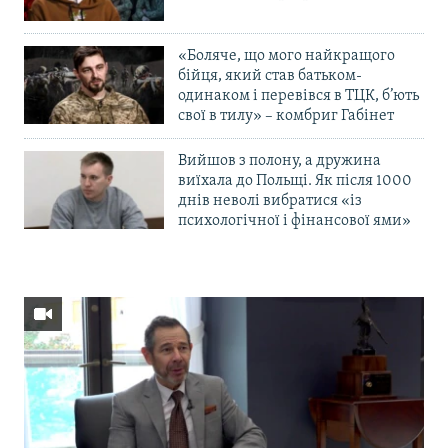
«Боляче, що мого найкращого
бійця, який став батьком-
одинаком і перевівся в ТЦК, б’ють
свої в тилу» – комбриг Габінет
Вийшов з полону, а дружина
виїхала до Польщі. Як після 1000
днів неволі вибратися «із
психологічної і фінансової ями»