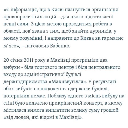
«Є інформація, що в Києві планується організація
кровопролитних акцій – для цього підготовлені
певні сили. З цією метою проводиться робота в
області, пов`язана з тим, щоб знайти дурників, у
моєму розумінні, і направити до Києва як гарматне
м`ясо»,
–
наголосив Бабенко.
20 січня 2011 року в Макіївці прогриміли два
вибухи - біля торгового центру і біля центрального
входу до адміністративної будівлі
держпідприємства «Макіїввугілля». У результаті
обох вибухів пошкодження одержали будівлі,
потерпілих немає. Поблизу одного з місць вибуху на
стіні було виявлено прикріплений конверт, в якому
містилася вимога виплатити велику суму грошей
«від людей, які відомі в Макіївці».