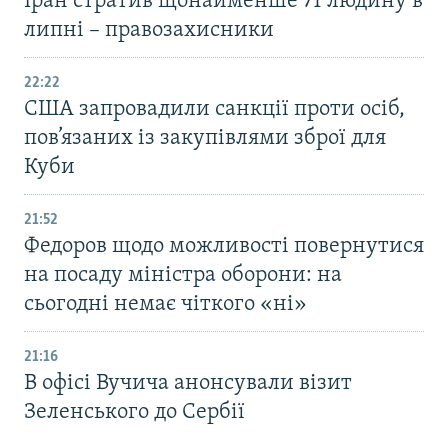
Іран стратив щонайменше 71 людину в
липні – правозахисники
22:22
США запровадили санкції проти осіб,
пов’язаних із закупівлями зброї для
Куби
21:52
Федоров щодо можливості повернутися
на посаду міністра оборони: на
сьогодні немає чіткого «ні»
21:16
В офісі Вучича анонсували візит
Зеленського до Сербії