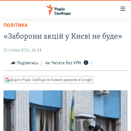
Доступність
посилання
Перейти
ПОЛІТИКА
до
РАДІО СВОБОДА – 70 РОКІВ
«Заборони акцій у Києві не буде»
основного
ВСЕ ЗА ДОБУ
матеріалу
21 січня 2011, 16:34
СТАТТІ
Перейти
до
ВІЙНА
ПОЛІТИКА
Поділитись
Читати без VPN
основної
РОСІЙСЬКА «ФІЛЬТРАЦІЯ»
ЕКОНОМІКА
навігації
Додати Радіо Свобода як бажане джерело в Google
Перейти
ДОНБАС.РЕАЛІЇ
СУСПІЛЬСТВО
до
КРИМ.РЕАЛІЇ
КУЛЬТУРА
пошуку
ТИ ЯК?
СПОРТ
СХЕМИ
УКРАЇНА
КИТАЙ.ВИКЛИКИ
СВІТ