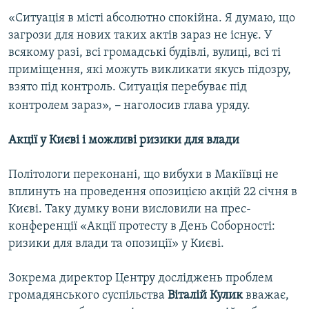
Усі сайти RFE/RL
«Ситуація в місті абсолютно спокійна. Я думаю, що
загрози для нових таких актів зараз не існує. У
всякому разі, всі громадські будівлі, вулиці, всі ті
приміщення, які можуть викликати якусь підозру,
взято під контроль. Ситуація перебуває під
контролем зараз»,
–
наголосив глава уряду.
Акції у Києві і можливі ризики для влади
Політологи переконані, що вибухи в Макіївці не
вплинуть на проведення опозицією акцій 22 січня в
Києві. Таку думку вони висловили на прес-
конференції «Акції протесту в День Соборності:
ризики для влади та опозиції» у Києві.
Зокрема директор Центру досліджень проблем
громадянського суспільства
Віталій Кулик
вважає,