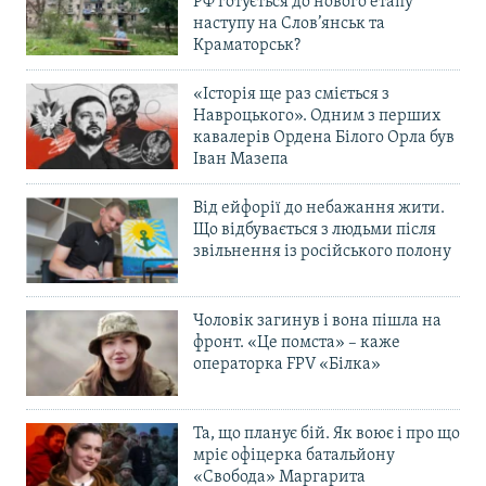
РФ готується до нового етапу
наступу на Слов’янськ та
Краматорськ?
«Історія ще раз сміється з
Навроцького». Одним з перших
кавалерів Ордена Білого Орла був
Іван Мазепа
Від ейфорії до небажання жити.
Що відбувається з людьми після
звільнення із російського полону
Чоловік загинув і вона пішла на
фронт. «Це помста» – каже
операторка FPV «Білка»
Та, що планує бій. Як воює і про що
мріє офіцерка батальйону
«Свобода» Маргарита