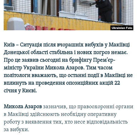
МУЛЬТИМЕДІА
ФОТО
СПЕЦПРОЄКТИ
ПОДКАСТИ
Київ – Ситуація після вчорашніх вибухів у Макіївці
Донецької області стабільна і нових погроз немає.
КРИМ РЕАЛІЇ
Про це заявив сьогодні на брифінгу Прем'єр-
РУС
міністр України Микола Азаров. Тим часом
УКР
політологи вважають, що останні події в Макіївці не
вплинуть на проведення опозиційних акцій 22
КТАТ
січня у Києві.
ДОЛУЧАЙСЯ!
Микола Азаров
зазначив, що правоохоронні органи
в Макіївці здійснюють необхідну оперативну
роботу з виявлення тих, хто несе відповідальність
за вибухи.