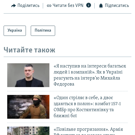
Поділитись
Читати без VPN
Підписатись
Україна
Політика
Читайте також
«Я наступив на інтереси багатьох
людей і компаній». Як в Україні
реагують на інтерв’ю Михайла
Федорова
«Один стріляє в себе, а двоє
здаються в полон»: комбат 157-ї
ОМБр про Костянтинівку та
ближні бої
«Повільне прогризання». Армія