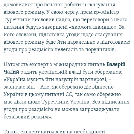
домовилися про початок роботи зі скасування
візового режиму. У свою чергу, прем'єр-міністр
Туреччини висловив надію, що переговори з цього
питання будуть завершені «якомога швидше». За
його словами, підготовка угоди щодо скасування
візового режиму буде йти паралельно з підготовкою
угоди про реадмісію нелегалів та порушників.
Натомість експерт з міжнародних питань
Валерій
Чалий
радить українській владі бути обережною.
«Україна мусить йти назустріч партнерові, –
зазначає він. – Але, як обережно діє відносно
України в цьому питанні ЄС, так само обережно
має діяти щодо Туреччини Україна. Без підписання
угоди про реадмісію не можна запроваджувати
безвізовий режим».
Також експерт наголосив на необхідності