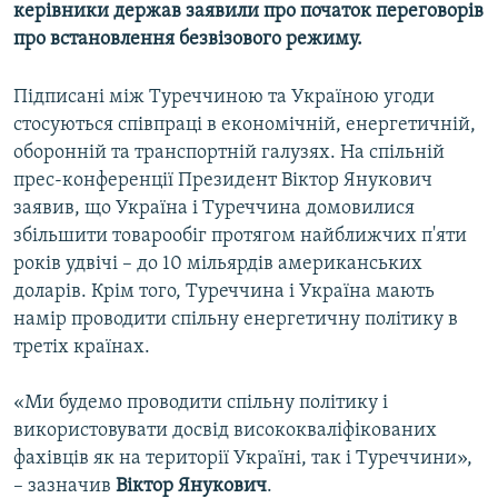
керівники держав заявили про початок переговорів
Усі сайти RFE/RL
про встановлення безвізового режиму.
Підписані між Туреччиною та Україною угоди
стосуються співпраці в економічній, енергетичній,
оборонній та транспортній галузях. На спільній
прес-конференції Президент Віктор Янукович
заявив, що Україна і Туреччина домовилися
збільшити товарообіг протягом найближчих п'яти
років удвічі – до 10 мільярдів американських
доларів. Крім того, Туреччина і Україна мають
намір проводити спільну енергетичну політику в
третіх країнах.
«Ми будемо проводити спільну політику і
використовувати досвід висококваліфікованих
фахівців як на території Україні, так і Туреччини»,
– зазначив
Віктор Янукович
.