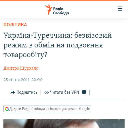
Доступність
посилання
Перейти
ПОЛІТИКА
до
РАДІО СВОБОДА – 70 РОКІВ
Україна-Туреччина: безвізовий
основного
ВСЕ ЗА ДОБУ
матеріалу
режим в обмін на подвоєння
СТАТТІ
Перейти
товарообігу?
до
ВІЙНА
ПОЛІТИКА
основної
Дмитро Шурхало
РОСІЙСЬКА «ФІЛЬТРАЦІЯ»
ЕКОНОМІКА
навігації
Перейти
25 січня 2011, 22:00
ДОНБАС.РЕАЛІЇ
СУСПІЛЬСТВО
до
КРИМ.РЕАЛІЇ
КУЛЬТУРА
Поділитись
Читати без VPN
пошуку
ТИ ЯК?
СПОРТ
Додати Радіо Свобода як бажане джерело в Google
СХЕМИ
УКРАЇНА
КИТАЙ.ВИКЛИКИ
СВІТ