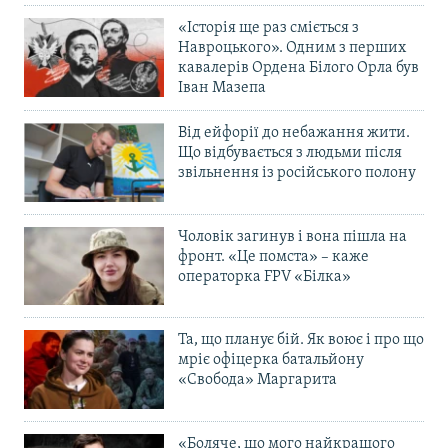
«Історія ще раз сміється з
Навроцького». Одним з перших
кавалерів Ордена Білого Орла був
Іван Мазепа
Від ейфорії до небажання жити.
Що відбувається з людьми після
звільнення із російського полону
Чоловік загинув і вона пішла на
фронт. «Це помста» – каже
операторка FPV «Білка»
Та, що планує бій. Як воює і про що
мріє офіцерка батальйону
«Свобода» Маргарита
«Боляче, що мого найкращого