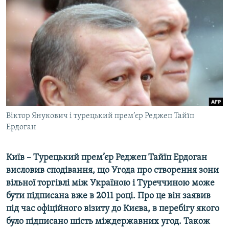
МУЛЬТИМЕДІА
ФОТО
СПЕЦПРОЄКТИ
ПОДКАСТИ
КРИМ РЕАЛІЇ
РУС
Віктор Янукович і турецький прем’єр Реджеп Тайїп
УКР
Ердоган
КТАТ
Київ – Турецький прем’єр Реджеп Тайїп Ердоган
ДОЛУЧАЙСЯ!
висловив сподівання, що Угода про створення зони
вільної торгівлі між Україною і Туреччиною може
бути підписана вже в 2011 році. Про це він заявив
під час офіційного візиту до Києва, в перебігу якого
було підписано шість міждержавних угод. Також