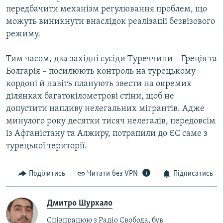
передбачити механізм регулювання проблем, що
можуть виникнути внаслідок реалізації безвізового
режиму.
Тим часом, два західні сусіди Туреччини – Греція та
Болгарія – посилюють контроль на турецькому
кордоні й навіть планують звести на окремих
ділянках багатокілометрові стіни, щоб не
допустити напливу нелегальних мігрантів. Адже
минулого року десятки тисяч нелегалів, передовсім
із Афганістану та Алжиру, потрапили до ЄС саме з
турецької території.
Поділитись
Читати без VPN
Підписатись
Дмитро Шурхало
Співпрацюю з Радіо Свобода, був