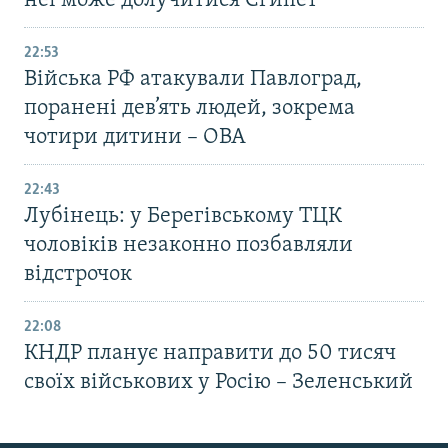
неї може долучитися Єгипет
22:53
Війська РФ атакували Павлоград,
поранені дев’ять людей, зокрема
чотири дитини – ОВА
22:43
Лубінець: у Берегівському ТЦК
чоловіків незаконно позбавляли
відстрочок
22:08
КНДР планує направити до 50 тисяч
своїх військових у Росію – Зеленський