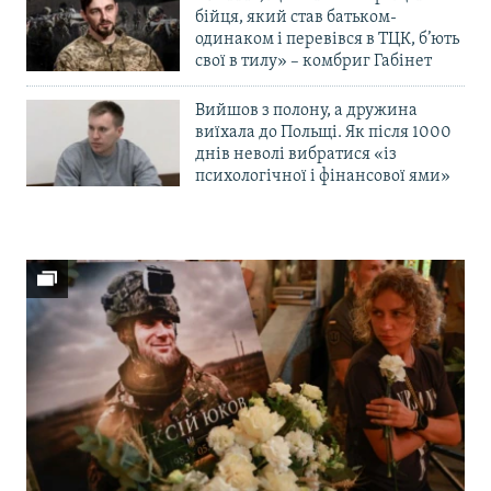
бійця, який став батьком-
одинаком і перевівся в ТЦК, б’ють
свої в тилу» – комбриг Габінет
Вийшов з полону, а дружина
виїхала до Польщі. Як після 1000
днів неволі вибратися «із
психологічної і фінансової ями»