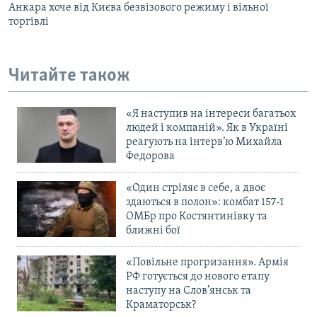
Анкара хоче від Києва безвізового режиму і вільної
торгівлі
Читайте також
«Я наступив на інтереси багатьох
людей і компаній». Як в Україні
реагують на інтерв’ю Михайла
Федорова
«Один стріляє в себе, а двоє
здаються в полон»: комбат 157-ї
ОМБр про Костянтинівку та
ближні бої
«Повільне прогризання». Армія
РФ готується до нового етапу
наступу на Слов’янськ та
Краматорськ?