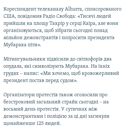
КИТАЙ.ВИКЛИКИ
Кореспондент телеканалу Alhurra, спонсорованого
МУЛЬТИМЕДІА
США, повідомив Радіо Свобода: «Тисячі людей
прийшли на площу Тахрір у серці Каїра, але вони
ФОТО
організовуються, щоб зібрати сьогодні понад
СПЕЦПРОЄКТИ
мільйон демонстрантів і попросити президента
Мубарака піти».
ПОДКАСТИ
Мітингувальники підвісили до світлофорів два
КРИМ РЕАЛІЇ
опудала, які символізують Мубарака. На їхніх
РУС
грудях – напис: «Ми хочемо, щоб кровожерливий
УКР
президент постав перед судом».
КТАТ
Організатори протестів також оголосили про
безстроковий загальний страйк сьогодні – на
ДОЛУЧАЙСЯ!
восьмий день протестів. У сутичках між
демонстрантами і поліцією за ці дні загинули
щонайменше 125 людей.