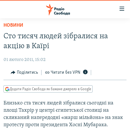
Доступність
посилання
Перейти
НОВИНИ
до
РАДІО СВОБОДА – 70 РОКІВ
Сто тисяч людей зібралися на
основного
ВСЕ ЗА ДОБУ
матеріалу
акцію в Каїрі
СТАТТІ
Перейти
до
01 лютого 2011, 15:02
ВІЙНА
ПОЛІТИКА
основної
РОСІЙСЬКА «ФІЛЬТРАЦІЯ»
Поділитись
Читати без VPN
ЕКОНОМІКА
навігації
Перейти
ДОНБАС.РЕАЛІЇ
СУСПІЛЬСТВО
до
Додати Радіо Свобода як бажане джерело в Google
КРИМ.РЕАЛІЇ
КУЛЬТУРА
пошуку
Близько ста тисяч людей зібралися сьогодні на
ТИ ЯК?
СПОРТ
площі Тахрір у центрі єгипетської столиці на
СХЕМИ
УКРАЇНА
скликаний напередодні «марш мільйона» на знак
протесту проти президента Хосні Мубарака.
ПРИАЗОВ’Я
СВІТ