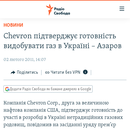
Доступність
посилання
Перейти
НОВИНИ
до
РАДІО СВОБОДА – 70 РОКІВ
Chevron підтверджує готовність
основного
ВСЕ ЗА ДОБУ
матеріалу
видобувати газ в Україні – Азаров
СТАТТІ
Перейти
до
02 лютого 2011, 14:07
ВІЙНА
ПОЛІТИКА
основної
РОСІЙСЬКА «ФІЛЬТРАЦІЯ»
Поділитись
Читати без VPN
ЕКОНОМІКА
навігації
Перейти
ДОНБАС.РЕАЛІЇ
СУСПІЛЬСТВО
до
Додати Радіо Свобода як бажане джерело в Google
КРИМ.РЕАЛІЇ
КУЛЬТУРА
пошуку
Компанія Chevron Corp., друга за величиною
ТИ ЯК?
СПОРТ
нафтова компанія США, підтверджує готовність до
СХЕМИ
УКРАЇНА
участі в розробці в Україні нетрадиційних газових
родовищ, повідомив на засіданні уряду прем’єр
КИТАЙ.ВИКЛИКИ
СВІТ