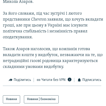
Микола Азаров.
МУЛЬТИМЕДІА
ФОТО
За його словами, під час зустрічі 1 лютого
представники Chevron заявили, що хочуть вкладати
СПЕЦПРОЄКТИ
гроші, але при цьому в Україні має існувати
ПОДКАСТИ
політична стабільність і незмінність правил
оподаткування.
КРИМ РЕАЛІЇ
РУС
Також Азаров наголосив, що компанія готова
вкладати кошти у видобуток, незважаючи на те, що
УКР
нетрадиційні газові родовища характеризуються
КТАТ
складними умовами видобутку.
ДОЛУЧАЙСЯ!
Поділитись
Читати без VPN
Підписатись
Новини
Новини | Економіка