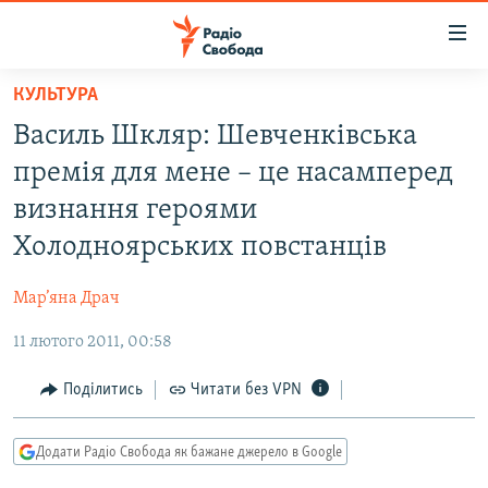
Доступність
посилання
Перейти
КУЛЬТУРА
до
РАДІО СВОБОДА – 70 РОКІВ
Василь Шкляр: Шевченківська
основного
ВСЕ ЗА ДОБУ
матеріалу
премія для мене – це насамперед
СТАТТІ
Перейти
визнання героями
до
ВІЙНА
ПОЛІТИКА
Холодноярських повстанців
основної
РОСІЙСЬКА «ФІЛЬТРАЦІЯ»
ЕКОНОМІКА
навігації
Мар’яна Драч
Перейти
ДОНБАС.РЕАЛІЇ
СУСПІЛЬСТВО
до
11 лютого 2011, 00:58
КРИМ.РЕАЛІЇ
КУЛЬТУРА
пошуку
ТИ ЯК?
Поділитись
Читати без VPN
СПОРТ
СХЕМИ
УКРАЇНА
Додати Радіо Свобода як бажане джерело в Google
КИТАЙ.ВИКЛИКИ
СВІТ