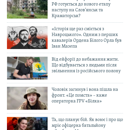
РФ готується до нового етапу
наступу на Слов’янськ та
Краматорськ?
«Історія ще раз сміється з
Навроцького». Одним з перших
кавалерів Ордена Білого Орла був
Іван Мазепа
Від ейфорії до небажання жити.
Що відбувається з людьми після
звільнення із російського полону
Чоловік загинув і вона пішла на
фронт. «Це помста» – каже
операторка FPV «Білка»
Та, що планує бій. Як воює і про що
мріє офіцерка батальйону