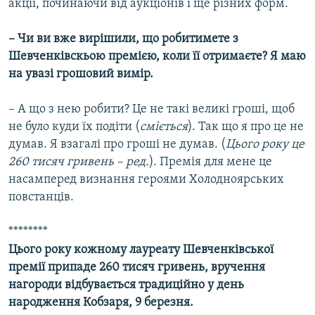
акції, починаючи від аукціонів і ще різних форм.
– Чи ви вже вирішили, що робитимете з
Шевченківскьою премією, коли її отримаєте? Я маю
на увазі грошовий вимір.
– А що з нею робити? Це не такі великі гроші, щоб
не було куди їх подіти (
сміється
). Так що я про це не
думав. Я взагалі про гроші не думав. (
Цього року це
260 тисяч гривень – ред.
). Премія для мене це
насамперед визнання героями Холодноярських
повстанців.
********
Цього року кожному лауреату Шевченківської
премії припаде 260 тисяч гривень, вручення
нагороди відбувається традиційно у день
народження Кобзаря, 9 березня.