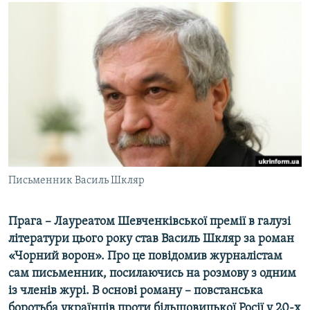
МУЛЬТИМЕДІА
ФОТО
СПЕЦПРОЄКТИ
ПОДКАСТИ
КРИМ РЕАЛІЇ
РУС
УКР
Письменник Василь Шкляр
КТАТ
Прага – Лауреатом Шевченківської премії в галузі
ДОЛУЧАЙСЯ!
літератури цього року став Василь Шкляр за роман
«Чорний ворон». Про це повідомив журналістам
сам письменник, посилаючись на розмову з одним
із членів журі. В основі роману – повстанська
боротьба українців проти більшовицької Росії у 20-х