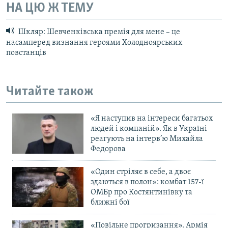
НА ЦЮ Ж ТЕМУ
Шкляр: Шевченківська премія для мене – це
насамперед визнання героями Холодноярських
повстанців
Читайте також
«Я наступив на інтереси багатьох
людей і компаній». Як в Україні
реагують на інтерв’ю Михайла
Федорова
«Один стріляє в себе, а двоє
здаються в полон»: комбат 157-ї
ОМБр про Костянтинівку та
ближні бої
«Повільне прогризання». Армія