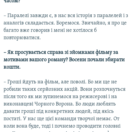
часом?
– Паралелі завжди є, в нас вся історія з паралелей і з
аналогів складається. Боремося. Звичайно, я про це
багато вже говорив і мені не хотілося б
повторюватися.
– Як просувається справа зі зйомками фільму за
мотивами вашого роману? Восени почали збирати
кошти.
– Гроші йдуть на фільм, але поволі. Бо ми ще не
робили таких серйозних акцій. Вони розпочнуться
після того як ми зупинемося на режисерові і на
виконавцеві Чорного Ворона. Бо люди люблять
давати гроші під конкретних людей, під якісь
постаті. У нас ще цієї команди творчої немає. От
коли вона буде, тоді і почнемо проводити головні