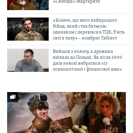
«Свобода» Маргарита
«Боляче, що мого найкращого
бійця, який став батьком-
одинаком і перевівся в ТЦК, б’ють
свої в тилу» – комбриг Габінет
Вийшов з полону, а дружина
виїхала до Польщі. Як після 1000
днів неволі вибратися «із
психологічної і фінансової ями»