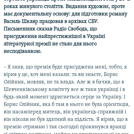
Усі сайти RFE/RL
роках минулого століття. Видання художнє, проте
має документальну основу: для підготовки роману
Василь Шкляр працював в архівах СБУ.
Письменник сказав Радіо Свобода, що
присудження найпрестижнішої в Україні
літературної премії не стало для нього
несподіванкою.
– Я знав, що премія буде присуджена мені, тобто, я
вірив у це, хоч мені казали: та ви знаєте, Борис
Олійник, мовляв, не та влада. Але ж я бачив, що в
Шевченківському комітету все ж таки українці і в
будь-який момент здригнеться серце за Україну. І
Борис Олійник, яка б там в нього не була орієнтація,
він насамперед митець, він українець справжній і
він ніколи не був здатний на підлість. Я вірив, що я
премію отримаю і так сьогодні прокинувся вранці