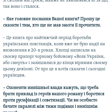
зі світлим настроєм, майже не хвилювався ні за що,
так воно і сталося.
– Яке головне послання Вашої книги? Прошу це
сказати і тим, хто ще не мав змоги її прочитати.
– Це книга про найтяжчий період боротьби
українських повстанців, коли вже не було надії на
визволення в 20-х роках. Хлопці написали на
своєму прапорі чорному бойовому «Воля України,
або смерть» і залишилися до кінця вірними своєму
цьому девізові. От про це я хотів сказати і сьогодні
українцям.
– Опоненти нинішньої влади кажуть, що треба
брати приклад із героїв вашого роману і боротися
проти русифікації і совєтизації. Чи ви особисто
бачите паралелі між тими подіями і нинішнім