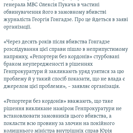
генерала МВС Олексія Пукача в частині
МУЛЬТИМЕДІА
обвинувачення його в замовному вбивстві
ФОТО
журналіста Георгія Гонгадзе. Про це йдеться в заяві
СПЕЦПРОЄКТИ
організації.
ПОДКАСТИ
«Через десять років після вбивства Гонгадзе
розслідування цієї справи пішло в неприпустимому
КРИМ РЕАЛІЇ
напрямку, «Репортери без кордонів» стурбовані
РУС
браком неупередженості в рішеннях
Генпрокуратури й закликають уряд узятися за цю
УКР
проблему й у такий спосіб показати, що не влада є
КТАТ
джерелом цієї проблеми», – заявляє організація.
ДОЛУЧАЙСЯ!
«Репортери без кордонів» вважають, що таке
рішення викликане наміром Генпрокуратури не
встановлювати замовників цього вбивства, а
покласти всю провину за злочин на покійного
колишнього міністра внутрішніх справ Юрія