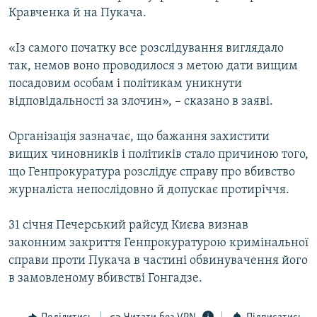
Кравченка й на Пукача.
Усі сайти RFE/RL
«Із самого початку все розслідування виглядало
так, немов воно проводилося з метою дати вищим
посадовим особам і політикам уникнути
відповідальності за злочин», – сказано в заяві.
Організація зазначає, що бажання захистити
вищих чиновників і політиків стало причиною того,
що Генпрокуратура розслідує справу про вбивство
журналіста непослідовно й допускає протиріччя.
31 січня Печерський райсуд Києва визнав
законним закриття Генпрокуратурою кримінальної
справи проти Пукача в частині обвинувачення його
в замовленому вбивстві Гонгадзе.