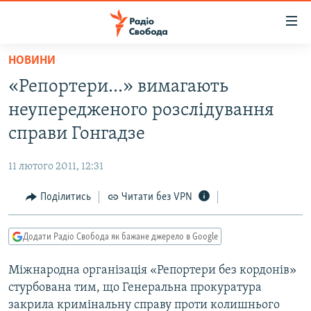
Доступність
посилання
Перейти
НОВИНИ
до
РАДІО СВОБОДА – 70 РОКІВ
«Репортери...» вимагають
основного
ВСЕ ЗА ДОБУ
матеріалу
неупередженого розслідування
СТАТТІ
Перейти
справи Гонгадзе
до
ВІЙНА
ПОЛІТИКА
основної
11 лютого 2011, 12:31
РОСІЙСЬКА «ФІЛЬТРАЦІЯ»
ЕКОНОМІКА
навігації
Перейти
Поділитись
Читати без VPN
ДОНБАС.РЕАЛІЇ
СУСПІЛЬСТВО
до
КРИМ.РЕАЛІЇ
КУЛЬТУРА
пошуку
Додати Радіо Свобода як бажане джерело в Google
ТИ ЯК?
СПОРТ
Міжнародна організація «Репортери без кордонів»
СХЕМИ
УКРАЇНА
стурбована тим, що Генеральна прокуратура
КИТАЙ.ВИКЛИКИ
СВІТ
закрила кримінальну справу проти колишнього