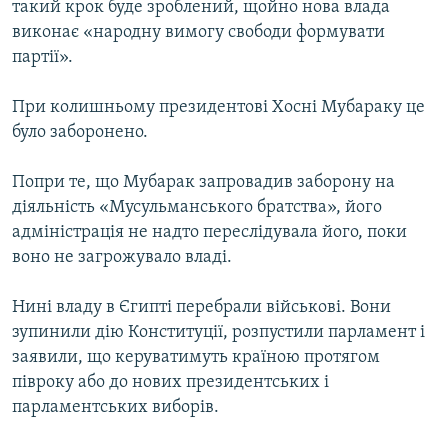
такий крок буде зроблений, щойно нова влада
МУЛЬТИМЕДІА
виконає «народну вимогу свободи формувати
ФОТО
партії».
СПЕЦПРОЄКТИ
При колишньому президентові Хосні Мубараку це
ПОДКАСТИ
було заборонено.
КРИМ РЕАЛІЇ
Попри те, що Мубарак запровадив заборону на
РУС
діяльність «Мусульманського братства», його
адміністрація не надто переслідувала його, поки
УКР
воно не загрожувало владі.
КТАТ
Нині владу в Єгипті перебрали військові. Вони
зупинили дію Конституції, розпустили парламент і
ДОЛУЧАЙСЯ!
заявили, що керуватимуть країною протягом
півроку або до нових президентських і
парламентських виборів.