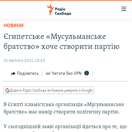
Доступність
посилання
Перейти
НОВИНИ
до
РАДІО СВОБОДА – 70 РОКІВ
Єгипетське «Мусульманське
основного
ВСЕ ЗА ДОБУ
матеріалу
братство» хоче створити партію
СТАТТІ
Перейти
до
15 лютого 2011, 13:53
ВІЙНА
ПОЛІТИКА
основної
РОСІЙСЬКА «ФІЛЬТРАЦІЯ»
Поділитись
Читати без VPN
ЕКОНОМІКА
навігації
Перейти
ДОНБАС.РЕАЛІЇ
СУСПІЛЬСТВО
до
Додати Радіо Свобода як бажане джерело в Google
КРИМ.РЕАЛІЇ
КУЛЬТУРА
пошуку
В Єгипті ісламістська організація «Мусульманське
ТИ ЯК?
СПОРТ
братство» має намір створити політичну партію.
СХЕМИ
УКРАЇНА
У сьогоднішній заяві організації йдеться про те, що
КИТАЙ.ВИКЛИКИ
СВІТ