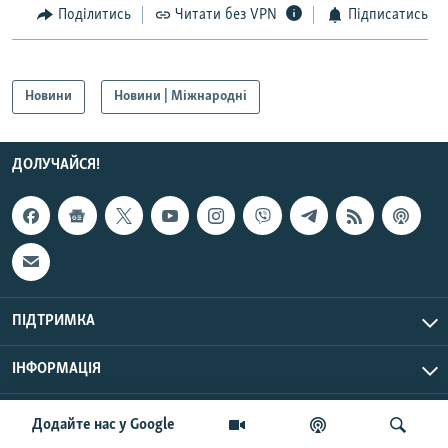
Поділитись
Читати без VPN
Підписатись
Усі сайти RFE/RL
Новини
Новини | Міжнародні
ДОЛУЧАЙСЯ!
ПІДТРИМКА
ІНФОРМАЦІЯ
UTC+3
© Радіо Свобода, 2026 | Усі права застережено.
Додайте нас у Google