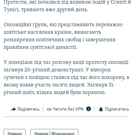
Протести, які почалися під впливом подій у Єгипті й
МУЛЬТИМЕДІА
Тунісі, тривають вже другий день.
ФОТО
Опозиційні групи, які представляють переважно
СПЕЦПРОЄКТИ
шиїтське населення країни, вимагають
ПОДКАСТИ
розширення політичних свобод і завершення
правління сунітської династії.
КРИМ РЕАЛІЇ
РУС
У понеділок під час розгону акції протесту опозиції
загинув 20-річний демонстрант. У вівторок
УКР
сутички з поліцією сталися під час його похорону, в
КТАТ
якому взяли участь тисячі людей. Загинув 31-
річний шиїт, кілька людей були поранені.
ДОЛУЧАЙСЯ!
Поділитись
Читати без VPN
Підписатись
Новини
Новини | Міжнародні