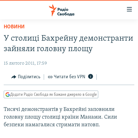
Доступність
посилання
Перейти
НОВИНИ
до
РАДІО СВОБОДА – 70 РОКІВ
У столиці Бахрейну демонстранти
основного
ВСЕ ЗА ДОБУ
матеріалу
зайняли головну площу
СТАТТІ
Перейти
до
15 лютого 2011, 17:59
ВІЙНА
ПОЛІТИКА
основної
РОСІЙСЬКА «ФІЛЬТРАЦІЯ»
Поділитись
Читати без VPN
ЕКОНОМІКА
навігації
Перейти
ДОНБАС.РЕАЛІЇ
СУСПІЛЬСТВО
до
Додати Радіо Свобода як бажане джерело в Google
КРИМ.РЕАЛІЇ
КУЛЬТУРА
пошуку
Тисячі демонстрантів у Бахрейні заповнили
ТИ ЯК?
СПОРТ
головну площу столиці країни Манами. Сили
СХЕМИ
УКРАЇНА
безпеки намагалися стримати натовп.
КИТАЙ.ВИКЛИКИ
СВІТ