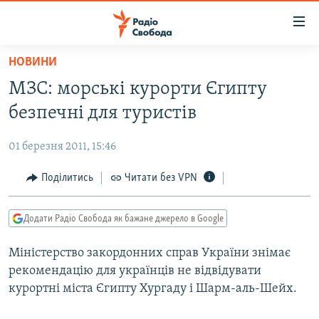
Доступність
посилання
Перейти
НОВИНИ
до
РАДІО СВОБОДА – 70 РОКІВ
МЗС: морські курорти Єгипту
основного
ВСЕ ЗА ДОБУ
матеріалу
безпечні для туристів
СТАТТІ
Перейти
до
01 березня 2011, 15:46
ВІЙНА
ПОЛІТИКА
основної
РОСІЙСЬКА «ФІЛЬТРАЦІЯ»
Поділитись
Читати без VPN
ЕКОНОМІКА
навігації
Перейти
ДОНБАС.РЕАЛІЇ
СУСПІЛЬСТВО
до
Додати Радіо Свобода як бажане джерело в Google
КРИМ.РЕАЛІЇ
КУЛЬТУРА
пошуку
Міністерство закордонних справ України знімає
ТИ ЯК?
СПОРТ
рекомендацію для українців не відвідувати
СХЕМИ
УКРАЇНА
курортні міста Єгипту Хургаду і Шарм-аль-Шейх.
КИТАЙ.ВИКЛИКИ
СВІТ