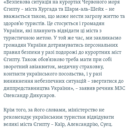
«Безпекова ситуація на курортах Червоного моря
МУЛЬТИМЕДІА
Єгипту – міста Хургада та Шарм-аль-Шейх – не
ФОТО
вважається такою, що може нести загрозу життю та
здоров’ю туристів. Це стосується і громадян
СПЕЦПРОЄКТИ
України, які планують відвідати ці міста з
ПОДКАСТИ
туристичною метою. У той же час, ми закликаємо
громадян України дотримуватись персональних
КРИМ РЕАЛІЇ
правил безпеки у разі подорожі до курортних міст
РУС
Єгипту. Також обов’язково треба мати при собі
зворотний авіаквиток, медичну страховку,
УКР
контакти українського посольства, і у разі
КТАТ
виникнення небезпечних ситуацій – звертатися до
диппредставництва України», – заявив речник МЗС
Олександр Дикусаров.
ДОЛУЧАЙСЯ!
Крім того, за його словами, міністерство не
рекомендує українським туристам відвідувати
великі міста Єгипту – Каїр, Александрію, Суец.