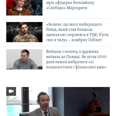
мріє офіцерка батальйону
«Свобода» Маргарита
«Боляче, що мого найкращого
бійця, який став батьком-
одинаком і перевівся в ТЦК, б’ють
свої в тилу» – комбриг Габінет
Вийшов з полону, а дружина
виїхала до Польщі. Як після 1000
днів неволі вибратися «із
психологічної і фінансової ями»