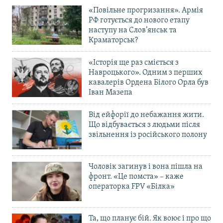
«Повільне прогризання». Армія
РФ готується до нового етапу
наступу на Слов’янськ та
Краматорськ?
«Історія ще раз сміється з
Навроцького». Одним з перших
кавалерів Ордена Білого Орла був
Іван Мазепа
Від ейфорії до небажання жити.
Що відбувається з людьми після
звільнення із російського полону
Чоловік загинув і вона пішла на
фронт. «Це помста» – каже
операторка FPV «Білка»
Та, що планує бій. Як воює і про що