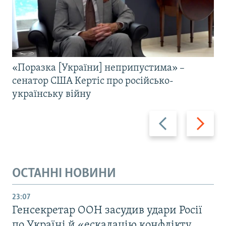
«Поразка [України] неприпустима» –
сенатор США Кертіс про російсько-
українську війну
Назад
Вперед
ОСТАННІ НОВИНИ
23:07
Генсекретар ООН засудив удари Росії
по Україні й «ескалацію конфлікту,