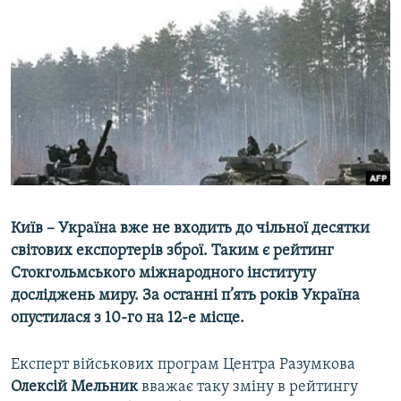
МУЛЬТИМЕДІА
ФОТО
СПЕЦПРОЄКТИ
ПОДКАСТИ
КРИМ РЕАЛІЇ
РУС
УКР
Київ – Україна вже не входить до чільної десятки
КТАТ
світових експортерів зброї. Таким є рейтинг
Стокгольмського міжнародного інституту
досліджень миру. За останні п’ять років Україна
ДОЛУЧАЙСЯ!
опустилася з 10-го на 12-е місце.
Експерт військових програм Центра Разумкова
Олексій Мельник
вважає таку зміну в рейтингу