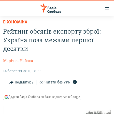
Доступність
посилання
Перейти
ЕКОНОМІКА
до
РАДІО СВОБОДА – 70 РОКІВ
Рейтинг обсягів експорту зброї:
основного
ВСЕ ЗА ДОБУ
матеріалу
Україна поза межами першої
СТАТТІ
Перейти
десятки
до
ВІЙНА
ПОЛІТИКА
основної
Марічка Набока
РОСІЙСЬКА «ФІЛЬТРАЦІЯ»
ЕКОНОМІКА
навігації
Перейти
14 березня 2011, 10:33
ДОНБАС.РЕАЛІЇ
СУСПІЛЬСТВО
до
КРИМ.РЕАЛІЇ
КУЛЬТУРА
Поділитись
Читати без VPN
пошуку
ТИ ЯК?
СПОРТ
Додати Радіо Свобода як бажане джерело в Google
СХЕМИ
УКРАЇНА
КИТАЙ.ВИКЛИКИ
СВІТ