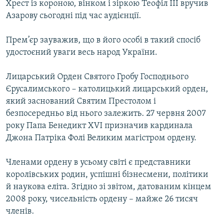
Хрест із короною, вінком і зіркою Теофіл III вручив
МУЛЬТИМЕДІА
Азарову сьогодні під час аудієнції.
ФОТО
Прем’єр зауважив, що в його особі в такий спосіб
СПЕЦПРОЄКТИ
удостоєний уваги весь народ України.
ПОДКАСТИ
Лицарський Орден Святого Гробу Господнього
КРИМ РЕАЛІЇ
Єрусалимського – католицький лицарський орден,
РУС
який заснований Святим Престолом і
безпосередньо від нього залежить. 27 червня 2007
УКР
року Папа Бенедикт XVI призначив кардинала
КТАТ
Джона Патріка Фолі Великим магістром ордену.
Членами ордену в усьому світі є представники
ДОЛУЧАЙСЯ!
королівських родин, успішні бізнесмени, політики
й наукова еліта. Згідно зі звітом, датованим кінцем
2008 року, чисельність ордену – майже 26 тисяч
членів.