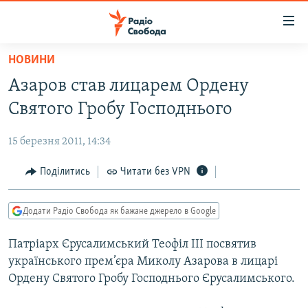
Доступність
посилання
Перейти
НОВИНИ
до
РАДІО СВОБОДА – 70 РОКІВ
Азаров став лицарем Ордену
основного
ВСЕ ЗА ДОБУ
матеріалу
Святого Гробу Господнього
СТАТТІ
Перейти
до
15 березня 2011, 14:34
ВІЙНА
ПОЛІТИКА
основної
РОСІЙСЬКА «ФІЛЬТРАЦІЯ»
Поділитись
Читати без VPN
ЕКОНОМІКА
навігації
Перейти
ДОНБАС.РЕАЛІЇ
СУСПІЛЬСТВО
до
Додати Радіо Свобода як бажане джерело в Google
КРИМ.РЕАЛІЇ
КУЛЬТУРА
пошуку
Патріарх Єрусалимський Теофіл III посвятив
ТИ ЯК?
СПОРТ
українського прем’єра Миколу Азарова в лицарі
СХЕМИ
УКРАЇНА
Ордену Святого Гробу Господнього Єрусалимського.
КИТАЙ.ВИКЛИКИ
СВІТ