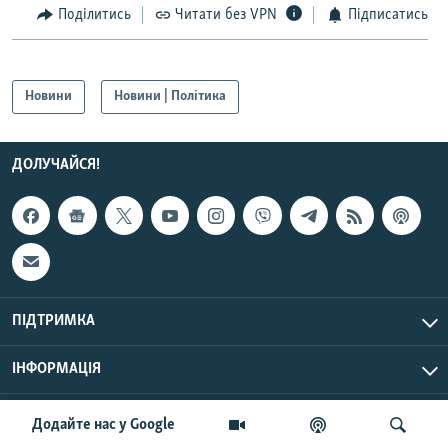
Поділитись
Читати без VPN
Підписатись
Усі сайти RFE/RL
Новини
Новини | Політика
ДОЛУЧАЙСЯ!
ПІДТРИМКА
ІНФОРМАЦІЯ
UTC+3
© Радіо Свобода, 2026 | Усі права застережено.
Додайте нас у Google