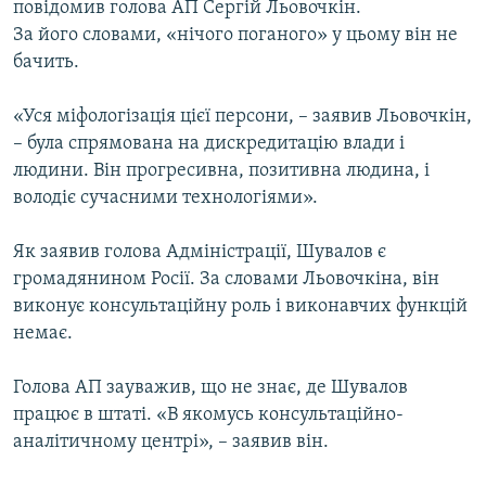
повідомив голова АП Сергій Льовочкін.
МУЛЬТИМЕДІА
За його словами, «нічого поганого» у цьому він не
ФОТО
бачить.
СПЕЦПРОЄКТИ
«Уся міфологізація цієї персони, – заявив Льовочкін,
ПОДКАСТИ
– була спрямована на дискредитацію влади і
людини. Він прогресивна, позитивна людина, і
КРИМ РЕАЛІЇ
володіє сучасними технологіями».
РУС
Як заявив голова Адміністрації, Шувалов є
УКР
громадянином Росії. За словами Льовочкіна, він
КТАТ
виконує консультаційну роль і виконавчих функцій
немає.
ДОЛУЧАЙСЯ!
Голова АП зауважив, що не знає, де Шувалов
працює в штаті. «В якомусь консультаційно-
аналітичному центрі», – заявив він.