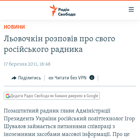
Доступність
посилання
Перейти
НОВИНИ
до
РАДІО СВОБОДА – 70 РОКІВ
Льовочкін розповів про свого
основного
ВСЕ ЗА ДОБУ
матеріалу
російського радника
СТАТТІ
Перейти
до
17 березня 2011, 18:48
ВІЙНА
ПОЛІТИКА
основної
РОСІЙСЬКА «ФІЛЬТРАЦІЯ»
Поділитись
Читати без VPN
ЕКОНОМІКА
навігації
Перейти
ДОНБАС.РЕАЛІЇ
СУСПІЛЬСТВО
до
Додати Радіо Свобода як бажане джерело в Google
КРИМ.РЕАЛІЇ
КУЛЬТУРА
пошуку
Позаштатний радник глави Адміністрації
ТИ ЯК?
СПОРТ
Президента України російський політтехнолог Ігор
СХЕМИ
УКРАЇНА
Шувалов займається питаннями співпраці з
іноземними засобами масової інформації. Про це
КИТАЙ.ВИКЛИКИ
СВІТ