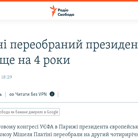
ні переобраний президе
ще на 4 роки
 18:29
ь
Читати без VPN
обода як бажане джерело в Google
овому конгресі УЄФА в Парижі президента європейськ
союзу Мішеля Платіні переобрали на другий чотириріч