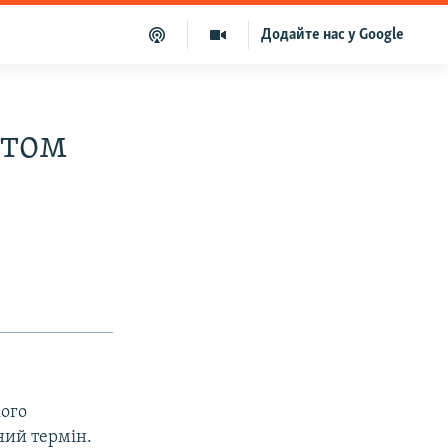
Додайте нас у Google
нтом
ого
ний термін.