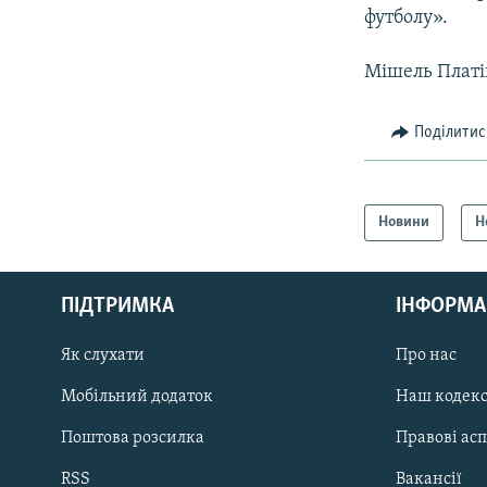
футболу».
Мішель Платін
Поділитис
Новини
Н
КРИМ РЕАЛІЇ
РУС
ПІДТРИМКА
ІНФОРМА
УКР
КТАТ
Як слухати
Про нас
Мобільний додаток
Наш кодек
ДОЛУЧАЙСЯ!
Поштова розсилка
Правові ас
RSS
Вакансії