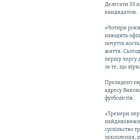
МУЛЬТИМЕДІА
Делегати 53 н
ФОТО
кандидатом.
СПЕЦПРОЄКТИ
«Чотири роки 
ПОДКАСТИ
наводить офіц
почуття носта
життя. Сьогод
першу чергу д
за те, що вір
Президент єв
адресу Викона
футболістів.
«Тренери пере
найдивовижні
суспільство т
захоплення, р