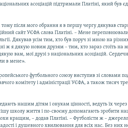
аціональних асоціацій підтримали Платіні, який був 
тому після мого обрання я в першу чергу дякував стар
ійний сайт УЄФА слова Платіні. – Мене переповнювали 
льгії. Дякував усім тим, хто був поруч зі мною на різни
ні ж я дякую новим друзям – тим, хто зараз стоїть на м
якую вам, мої друзі з національних асоціацій. Сердечн
или в мене».
ропейського футбольного союзу виступив зі словами по
вчого комітету і адміністрації УЄФА, а також тисяч тре
дають нашим дітям і онукам цінності, ведуть їх через
шу школу життя і по-своєму допомагають зробити на
рохи кращим, – додав Платіні. – Футболісти ж – джерело
адості і душевного хвилювання для всіх нас. Без них не