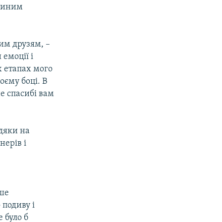
єдиним
им друзям, –
емоції і
х етапах мого
оєму боці. В
е спасибі вам
дяки на
нерів і
ше
 подиву і
 було б