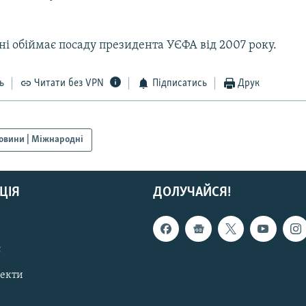
і обіймає посаду президента УЄФА від 2007 року.
ь
Читати без VPN
Підписатись
Друк
овини | Міжнародні
ЦІЯ
ДОЛУЧАЙСЯ!
с
пекти