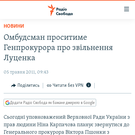
Доступність
посилання
Перейти
НОВИНИ
до
РАДІО СВОБОДА – 70 РОКІВ
Омбудсман проситиме
основного
ВСЕ ЗА ДОБУ
матеріалу
Генпрокурора про звільнення
СТАТТІ
Перейти
Луценка
до
ВІЙНА
ПОЛІТИКА
основної
05 травня 2011, 09:43
РОСІЙСЬКА «ФІЛЬТРАЦІЯ»
ЕКОНОМІКА
навігації
Перейти
Поділитись
Читати без VPN
ДОНБАС.РЕАЛІЇ
СУСПІЛЬСТВО
до
КРИМ.РЕАЛІЇ
КУЛЬТУРА
пошуку
Додати Радіо Свобода як бажане джерело в Google
ТИ ЯК?
СПОРТ
Сьогодні уповноважений Верховної Ради України з
СХЕМИ
УКРАЇНА
прав людини Ніна Карпачова планує звернутися до
КИТАЙ.ВИКЛИКИ
СВІТ
Генерального прокурора Віктора Пшонки з