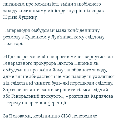
питанням про можливість зміни запобіжного
МУЛЬТИМЕДІА
заходу колишньому міністру внутрішніх справ
ФОТО
Юрієві Луценку.
СПЕЦПРОЄКТИ
Напередодні омбудсман мала конфіденційну
ПОДКАСТИ
розмову з Луценком у Лук’янівському слідчому
ізоляторі.
КРИМ РЕАЛІЇ
РУС
«Під час розмови він попросив мене звернутися до
Генерального прокурора Віктора Пшонки як
УКР
омбудсмана про зміни йому запобіжного заходу,
КТАТ
адже він не збирається і не має наміру ні ухилятися
від слідства ні чинити будь-які перешкоди слідству.
ДОЛУЧАЙСЯ!
Зараз це питання може вирішити тільки слідчий
або Генеральний прокурор», – розповіла Карпачова
в середу на прес-конференції.
За її словами, керівництво СІЗО попередило