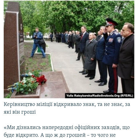
Керівництво міліції відкривало знак, та не знає, за
які він гроші
«Ми дізнались напередодні офіційних заходів, що
буде відкрито. А що ж до грошей – то чого не