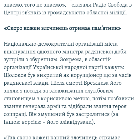
знаємо, того не знаємо», – сказали Радіо Свобода в
Центрі зв’язків із громадськістю обласної міліції.
«Скоро кожен злочинець отримає пам’ятник»
Національно-демократичні організації міста
вшанування одіозного міністра радянської доби
зустріли з обуренням. Зокрема, в обласній
організації Української народної партії кажуть:
Щолоков був викритий як корупціонер ще за часів
радянської влади. Після смерті Брежнєва його
зняли з посади за зловживання службовим
становищем з корисливою метою, потім позбавили
звання генерала армії та відібрали звання героя
соцпраці. Він змушений був застрелитися (за
іншою версією – його зліквідували).
«Так скоро кожен карний злочинець отримає