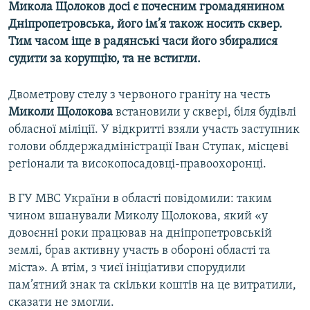
Микола Щолоков досі є почесним громадянином
Усі сайти RFE/RL
Дніпропетровська, його ім’я також носить сквер.
Тим часом іще в радянські часи його збиралися
судити за корупцію, та не встигли.
Двометрову стелу з червоного граніту на честь
Миколи Щолокова
встановили у сквері, біля будівлі
обласної міліції. У відкритті взяли участь заступник
голови облдержадміністрації Іван Ступак, місцеві
регіонали та високопосадовці-правоохоронці.
В ГУ МВС України в області повідомили: таким
чином вшанували Миколу Щолокова, який «у
довоєнні роки працював на дніпропетровській
землі, брав активну участь в обороні області та
міста». А втім, з чиєї ініціативи спорудили
пам’ятний знак та скільки коштів на це витратили,
сказати не змогли.