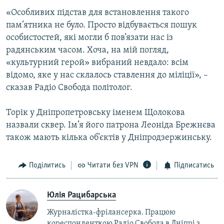
«Особливих підстав для встановлення такого
пам’ятника не було. Просто відбувається пошук
особистостей, які могли б пов’язати нас із
радянським часом. Хоча, на мій погляд,
«культурний герой» вибраний невдало: всім
відомо, яке у нас склалось ставлення до міліції», –
сказав Радіо Свобода політолог.
Торік у Дніпропетровську іменем Щолокова
назвали сквер. Ім’я його патрона Леоніда Брежнєва
також мають кілька об’єктів у Дніпродзержинську.
Поділитись
Читати без VPN
Підписатись
Юлія Рацибарська
Журналістка-фрілансерка. Працюю
кореспонденткою Радіо Свобода в Дніпрі з