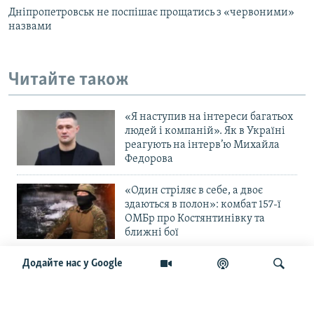
Дніпропетровськ не поспішає прощатись з «червоними»
назвами
Читайте також
«Я наступив на інтереси багатьох
людей і компаній». Як в Україні
реагують на інтерв’ю Михайла
Федорова
«Один стріляє в себе, а двоє
здаються в полон»: комбат 157-ї
ОМБр про Костянтинівку та
ближні бої
Додайте нас у Google
«Повільне прогризання». Армія
РФ готується до нового етапу
наступу на Слов’янськ та
Краматорськ?