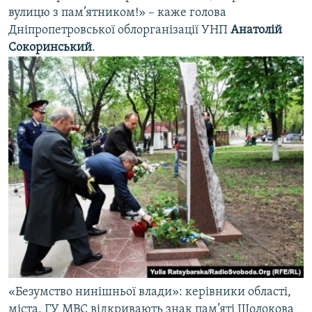
вулицю з пам’ятником!» – каже голова
Дніпропетровської облорганізації УНП
Анатолій
Сокоринський
.
«Безумство нинішньої влади»: керівники області,
міста, ГУ МВС відкривають знак пам’яті Щолокова