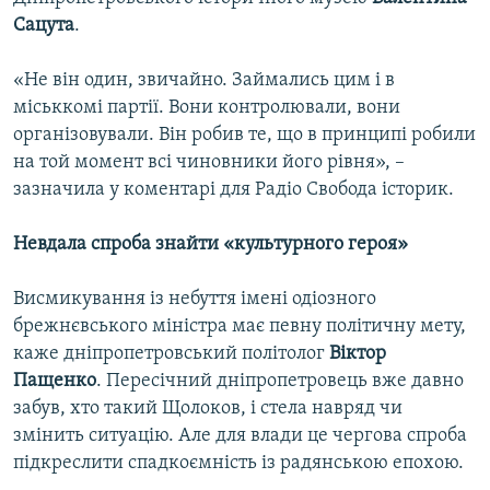
Сацута
.
«Не він один, звичайно. Займались цим і в
міськкомі партії. Вони контролювали, вони
організовували. Він робив те, що в принципі робили
на той момент всі чиновники його рівня», –
зазначила у коментарі для Радіо Свобода історик.
Невдала спроба знайти «культурного героя»
Висмикування із небуття імені одіозного
брежнєвського міністра має певну політичну мету,
каже дніпропетровський політолог
Віктор
Пащенко
. Пересічний дніпропетровець вже давно
забув, хто такий Щолоков, і стела навряд чи
змінить ситуацію. Але для влади це чергова спроба
підкреслити спадкоємність із радянською епохою.