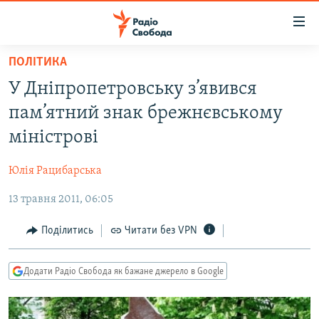
Доступність
посилання
Перейти
ПОЛІТИКА
до
РАДІО СВОБОДА – 70 РОКІВ
У Дніпропетровську з’явився
основного
ВСЕ ЗА ДОБУ
матеріалу
пам’ятний знак брежнєвському
СТАТТІ
Перейти
міністрові
до
ВІЙНА
ПОЛІТИКА
основної
Юлія Рацибарська
РОСІЙСЬКА «ФІЛЬТРАЦІЯ»
ЕКОНОМІКА
навігації
Перейти
13 травня 2011, 06:05
ДОНБАС.РЕАЛІЇ
СУСПІЛЬСТВО
до
КРИМ.РЕАЛІЇ
КУЛЬТУРА
Поділитись
Читати без VPN
пошуку
ТИ ЯК?
СПОРТ
Додати Радіо Свобода як бажане джерело в Google
СХЕМИ
УКРАЇНА
КИТАЙ.ВИКЛИКИ
СВІТ