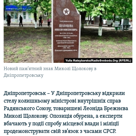
МУЛЬТИМЕДІА
ФОТО
СПЕЦПРОЄКТИ
ПОДКАСТИ
КРИМ РЕАЛІЇ
РУС
Новий пам’ятний знак Миколі Щолокову в
УКР
Дніпропетровську
КТАТ
Дніпропетровськ – У Дніпропетровську відкрили
ДОЛУЧАЙСЯ!
стелу колишньому міністрові внутрішніх справ
Радянського Союзу, товаришеві Леоніда Брежнєва
Миколі Щолокову. Опозиція обурена, а експерти
вбачають у події спробу місцевої влади і міліції
продемонструвати свій зв’язок з часами СРСР.