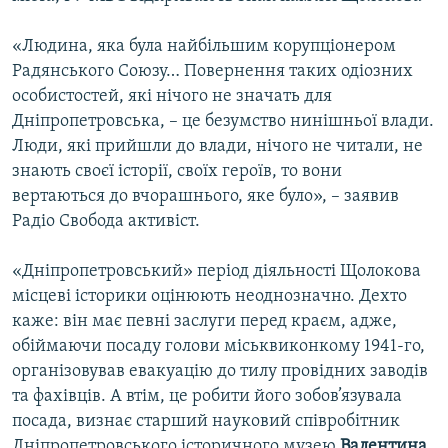
«Людина, яка була найбільшим корупціонером
Радянського Союзу… Повернення таких одіозних
особистостей, які нічого не значать для
Дніпропетровська, – це безумство нинішньої влади.
Люди, які прийшли до влади, нічого не читали, не
знають своєї історії, своїх героїв, то вони
вертаються до вчорашнього, яке було», – заявив
Радіо Свобода активіст.
«Дніпропетровський» період діяльності Щолокова
місцеві історики оцінюють неоднозначно. Дехто
каже: він має певні заслуги перед краєм, адже,
обіймаючи посаду голови міськвиконкому 1941-го,
організовував евакуацію до тилу провідних заводів
та фахівців. А втім, це робити його зобов’язувала
посада, визнає старший науковий співробітник
Дніпропетровського історичного музею
Валентина