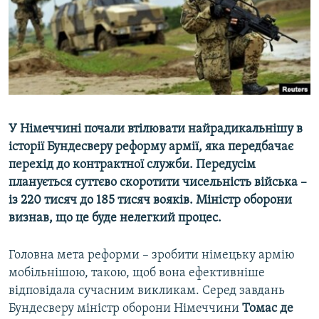
МУЛЬТИМЕДІА
ФОТО
СПЕЦПРОЄКТИ
ПОДКАСТИ
КРИМ РЕАЛІЇ
У Німеччині почали втілювати найрадикальнішу в
РУС
історії Бундесверу реформу армії, яка передбачає
перехід до контрактної служби. Передусім
УКР
планується суттєво скоротити чисельність війська –
КТАТ
із 220 тисяч до 185 тисяч вояків. Міністр оборони
визнав, що це буде нелегкий процес.
ДОЛУЧАЙСЯ!
Головна мета реформи – зробити німецьку армію
мобільнішою, такою, щоб вона ефективніше
відповідала сучасним викликам. Серед завдань
Бундесверу міністр оборони Німеччини
Томас де