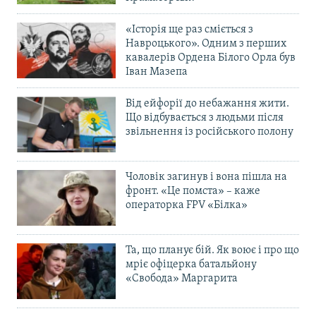
«Історія ще раз сміється з
Навроцького». Одним з перших
кавалерів Ордена Білого Орла був
Іван Мазепа
Від ейфорії до небажання жити.
Що відбувається з людьми після
звільнення із російського полону
Чоловік загинув і вона пішла на
фронт. «Це помста» – каже
операторка FPV «Білка»
Та, що планує бій. Як воює і про що
мріє офіцерка батальйону
«Свобода» Маргарита