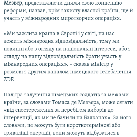
Мезьєр
, представляючи днями свою концепцію
Усі сайти RFE/RL
реформи, назвав, крім захисту власної країни, ще й
участь у міжнародних миротворчих операціях.
«Ми важлива країна в Європі і у світі, на нас
лежить міжнародна відповідальність, тому ми
повинні або з огляду на національні інтереси, або з
огляду на нашу відповідальність брати участь у
міжнародних операціях», – сказав міністр у
розмові з другим каналом німецького телебачення
ZDF.
Палітра залучення німецьких солдатів за межами
країни, за словами Томаса де Мезьєра, може сягати
«від спостереження за перебігом виборів до
інтервенції, як ми це бачили на Балканах». За його
словами, це можуть бути короткотермінові або
триваліші операції, вони можуть відбуватися в