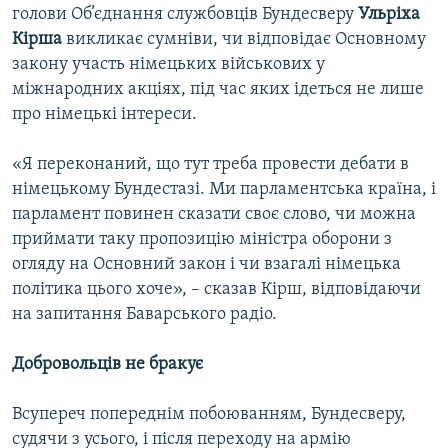
голови Об’єднання службовців Бундесверу
Ульріха
Кірша
викликає сумніви, чи відповідає Основному
закону участь німецьких військових у
міжнародних акціях, під час яких ідеться не лише
про німецькі інтереси.
«Я переконаний, що тут треба провести дебати в
німецькому Бундестазі. Ми парламентська країна, і
парламент повинен сказати своє слово, чи можна
приймати таку пропозицію міністра оборони з
огляду на Основний закон і чи взагалі німецька
політика цього хоче», – сказав Кірш, відповідаючи
на запитання Баварського радіо.
Добровольців не бракує
Всупереч попереднім побоюванням, Бундесверу,
судячи з усього, і після переходу на армію