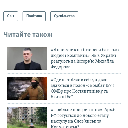
Світ
Політика
Суспільство
Читайте також
«Я наступив на інтереси багатьох
людей і компаній». Як в Україні
реагують на інтерв’ю Михайла
Федорова
«Один стріляє в себе, а двоє
здаються в полон»: комбат 157-ї
ОМБр про Костянтинівку та
ближні бої
«Повільне прогризання». Армія
РФ готується до нового етапу
наступу на Слов’янськ та
Краматорськ?