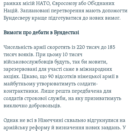
рамках місій НАТО, Євросоюзу або Об’єднаних
Націй. Заплановані перетворення мають допомогти
Бундесверу краще підготуватися до нових вимог.
Вимоги про дебати в Бундестазі
Чисельність армії скоротять із 220 тисяч до 185
тисяч вояків. При цьому 10 тисяч
військовослужбовців будуть, так би мовити,
зарезервовані для участі саме в міжнародних
акціях. Цікаво, що 90 відсотків німецької армії в
майбутньому утворюватимуть солдати-
контрактники. Лише решта передбачена для
солдатів строкової служби, на яку призиватимуть
виключно добровольців.
Однак не всі в Німеччині схвально відгукнулися на
армійську реформу й визначення нових завдань. У