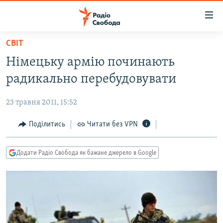
Доступність
посилання
Перейти
СВІТ
до
РАДІО СВОБОДА – 70 РОКІВ
Німецьку армію починають
основного
ВСЕ ЗА ДОБУ
матеріалу
радикально перебудовувати
СТАТТІ
Перейти
до
23 травня 2011, 15:52
ВІЙНА
ПОЛІТИКА
основної
РОСІЙСЬКА «ФІЛЬТРАЦІЯ»
Поділитись
Читати без VPN
ЕКОНОМІКА
навігації
Перейти
ДОНБАС.РЕАЛІЇ
СУСПІЛЬСТВО
до
Додати Радіо Свобода як бажане джерело в Google
КРИМ.РЕАЛІЇ
КУЛЬТУРА
пошуку
ТИ ЯК?
СПОРТ
СХЕМИ
УКРАЇНА
КИТАЙ.ВИКЛИКИ
СВІТ