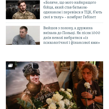
«Боляче, що мого найкращого
бійця, який став батьком-
одинаком і перевівся в ТЦК, б’ють
свої в тилу» – комбриг Габінет
Вийшов з полону, а дружина
виїхала до Польщі. Як після 1000
днів неволі вибратися «із
психологічної і фінансової ями»