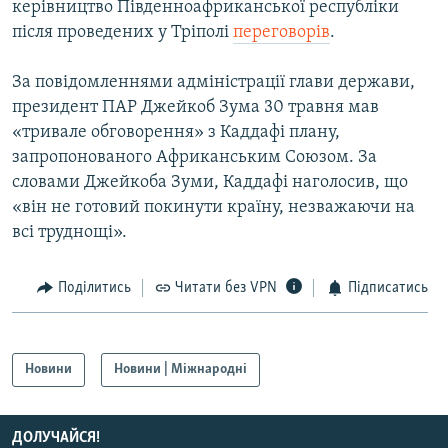
керівництво Південноафриканської республіки
МУЛЬТИМЕДІА
після проведених у Тріполі
переговорів
.
ФОТО
За повідомленнями адміністрації глави держави,
СПЕЦПРОЄКТИ
президент ПАР Джейкоб Зума 30 травня мав
ПОДКАСТИ
«тривале обговорення» з Каддафі плану,
запропонованого Африканським Союзом. За
КРИМ РЕАЛІЇ
словами Джейкоба Зуми, Каддафі наголосив, що
РУС
«він не готовий покинути країну, незважаючи на
всі труднощі».
УКР
КТАТ
Поділитись
Читати без VPN
Підписатись
ДОЛУЧАЙСЯ!
Новини
Новини | Міжнародні
ДОЛУЧАЙСЯ!