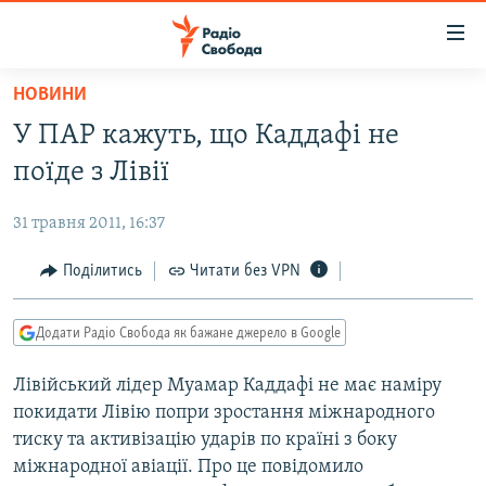
Доступність
посилання
Перейти
НОВИНИ
до
РАДІО СВОБОДА – 70 РОКІВ
У ПАР кажуть, що Каддафі не
основного
ВСЕ ЗА ДОБУ
матеріалу
поїде з Лівії
СТАТТІ
Перейти
до
31 травня 2011, 16:37
ВІЙНА
ПОЛІТИКА
основної
РОСІЙСЬКА «ФІЛЬТРАЦІЯ»
Поділитись
Читати без VPN
ЕКОНОМІКА
навігації
Перейти
ДОНБАС.РЕАЛІЇ
СУСПІЛЬСТВО
до
Додати Радіо Свобода як бажане джерело в Google
КРИМ.РЕАЛІЇ
КУЛЬТУРА
пошуку
Лівійський лідер Муамар Каддафі не має наміру
ТИ ЯК?
СПОРТ
покидати Лівію попри зростання міжнародного
СХЕМИ
УКРАЇНА
тиску та активізацію ударів по країні з боку
міжнародної авіації. Про це повідомило
КИТАЙ.ВИКЛИКИ
СВІТ