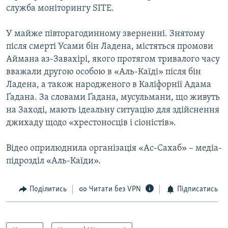
служба моніторингу SITE.
МУЛЬТИМЕДІА
ФОТО
У майже півторагодинному зверненні. Знятому
СПЕЦПРОЄКТИ
після смерті Усами бін Ладена, містяться промови
Аймана аз-Завахірі, якого протягом тривалого часу
ПОДКАСТИ
вважали другою особою в «Аль-Каїді» після бін
Ладена, а також народженого в Каліфорнії Адама
КРИМ РЕАЛІЇ
Ґадана. За словами Ґадана, мусульмани, що живуть
РУС
на Заході, мають ідеальну ситуацію для здійснення
джихаду щодо «хрестоносців і сіоністів».
УКР
КТАТ
Відео оприлюднила організація «Ас-Сахаб» – медіа-
підрозділ «Аль-Каїди».
ДОЛУЧАЙСЯ!
Поділитись
Читати без VPN
Підписатись