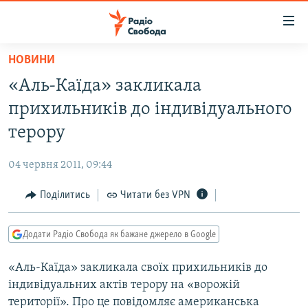
Доступність
посилання
Перейти
НОВИНИ
до
РАДІО СВОБОДА – 70 РОКІВ
«Аль-Каїда» закликала
основного
ВСЕ ЗА ДОБУ
матеріалу
прихильників до індивідуального
СТАТТІ
Перейти
терору
до
ВІЙНА
ПОЛІТИКА
основної
04 червня 2011, 09:44
РОСІЙСЬКА «ФІЛЬТРАЦІЯ»
ЕКОНОМІКА
навігації
Перейти
Поділитись
Читати без VPN
ДОНБАС.РЕАЛІЇ
СУСПІЛЬСТВО
до
КРИМ.РЕАЛІЇ
КУЛЬТУРА
пошуку
Додати Радіо Свобода як бажане джерело в Google
ТИ ЯК?
СПОРТ
«Аль-Каїда» закликала своїх прихильників до
СХЕМИ
УКРАЇНА
індивідуальних актів терору на «ворожій
КИТАЙ.ВИКЛИКИ
СВІТ
території». Про це повідомляє американська