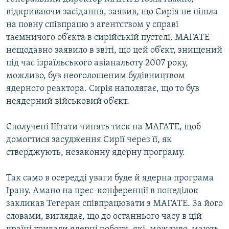
МУЛЬТИМЕДІА
відкриваючи засідання, заявив, що Сирія не пішла
на повну співпрацю з агентством у справі
ФОТО
таємничого об’єкта в сирійській пустелі. МАГАТЕ
СПЕЦПРОЄКТИ
нещодавно заявило в звіті, що цей об’єкт, знищений
під час ізраїльського авіанальоту 2007 року,
ПОДКАСТИ
можливо, був неоголошеним будівництвом
ядерного реактора. Сирія наполягає, що то був
КРИМ РЕАЛІЇ
неядерний військовий об’єкт.
РУС
УКР
Сполучені Штати чинять тиск на МАГАТЕ, щоб
домогтися засудження Сирії через її, як
КТАТ
стверджують, незаконну ядерну програму.
ДОЛУЧАЙСЯ!
Так само в осередді уваги буде й ядерна програма
Ірану. Амано на прес-конференції в понеділок
закликав Тегеран співпрацювати з МАГАТЕ. За його
словами, виглядає, що до останнього часу в цій