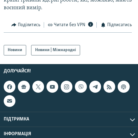
країні тривали ядерні роботи, які, можливо, мають
Усі сайти RFE/RL
воєнний вимір.
Поділитись
Читати без VPN
Підписатись
Новини
Новини | Міжнародні
ДОЛУЧАЙСЯ!
ПІДТРИМКА
ІНФОРМАЦІЯ