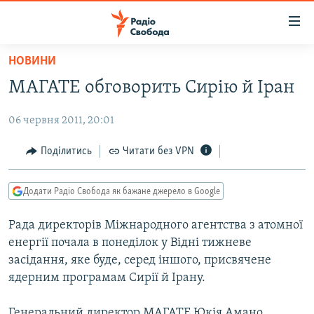
Доступність
посилання
Перейти
НОВИНИ
до
РАДІО СВОБОДА – 70 РОКІВ
МАГАТЕ обговорить Сирію й Іран
основного
ВСЕ ЗА ДОБУ
матеріалу
06 червня 2011, 20:01
СТАТТІ
Перейти
до
ВІЙНА
ПОЛІТИКА
Поділитись
Читати без VPN
основної
РОСІЙСЬКА «ФІЛЬТРАЦІЯ»
ЕКОНОМІКА
навігації
Додати Радіо Свобода як бажане джерело в Google
Перейти
ДОНБАС.РЕАЛІЇ
СУСПІЛЬСТВО
до
Рада директорів Міжнародного агентства з атомної
КРИМ.РЕАЛІЇ
КУЛЬТУРА
пошуку
енергії почала в понеділок у Відні тижневе
ТИ ЯК?
СПОРТ
засідання, яке буде, серед іншого, присвячене
СХЕМИ
ядерним програмам Сирії й Ірану.
УКРАЇНА
КИТАЙ.ВИКЛИКИ
СВІТ
Генеральний директор МАГАТЕ Юкія Амано,