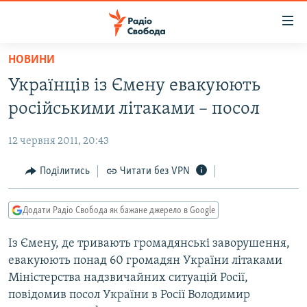
Доступність
посилання
Перейти
НОВИНИ
до
РАДІО СВОБОДА – 70 РОКІВ
Українців із Ємену евакуюють
основного
ВСЕ ЗА ДОБУ
матеріалу
російськими літаками – посол
СТАТТІ
Перейти
до
12 червня 2011, 20:43
ВІЙНА
ПОЛІТИКА
основної
РОСІЙСЬКА «ФІЛЬТРАЦІЯ»
Поділитись
Читати без VPN
ЕКОНОМІКА
навігації
Перейти
ДОНБАС.РЕАЛІЇ
СУСПІЛЬСТВО
до
Додати Радіо Свобода як бажане джерело в Google
КРИМ.РЕАЛІЇ
КУЛЬТУРА
пошуку
Із Ємену, де тривають громадянські заворушення,
ТИ ЯК?
СПОРТ
евакуюють понад 60 громадян України літаками
СХЕМИ
УКРАЇНА
Міністерства надзвичайних ситуацій Росії,
повідомив посол України в Росії Володимир
КИТАЙ.ВИКЛИКИ
СВІТ