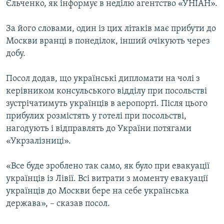
Єльченко, як інформує в неділю агентство «УНІАН».
МУЛЬТИМЕДІА
ФОТО
За його словами, один із цих літаків має прибути до
Москви вранці в понеділок, інший очікують через
СПЕЦПРОЄКТИ
добу.
ПОДКАСТИ
Посол додав, що українські дипломати на чолі з
КРИМ РЕАЛІЇ
керівником консульського відділу при посольстві
РУС
зустрічатимуть українців в аеропорті. Після цього
прибулих розмістять у готелі при посольстві,
УКР
нагодують і відправлять до України потягами
КТАТ
«Укрзалізниці».
«Все буде зроблено так само, як було при евакуації
ДОЛУЧАЙСЯ!
українців із Лівії. Всі витрати з моменту евакуації
українців до Москви бере на себе українська
держава», – сказав посол.