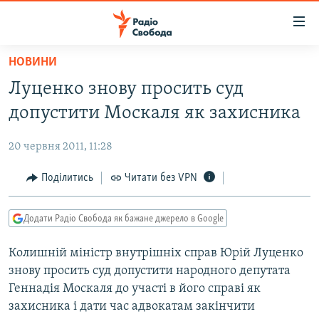
Доступність
посилання
Перейти
НОВИНИ
до
РАДІО СВОБОДА – 70 РОКІВ
Луценко знову просить суд
основного
ВСЕ ЗА ДОБУ
матеріалу
допустити Москаля як захисника
СТАТТІ
Перейти
до
20 червня 2011, 11:28
ВІЙНА
ПОЛІТИКА
основної
РОСІЙСЬКА «ФІЛЬТРАЦІЯ»
Поділитись
Читати без VPN
ЕКОНОМІКА
навігації
Перейти
ДОНБАС.РЕАЛІЇ
СУСПІЛЬСТВО
до
Додати Радіо Свобода як бажане джерело в Google
КРИМ.РЕАЛІЇ
КУЛЬТУРА
пошуку
Колишній міністр внутрішніх справ Юрій Луценко
ТИ ЯК?
СПОРТ
знову просить суд допустити народного депутата
СХЕМИ
УКРАЇНА
Геннадія Москаля до участі в його справі як
захисника і дати час адвокатам закінчити
КИТАЙ.ВИКЛИКИ
СВІТ