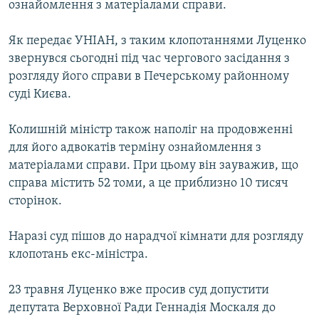
ознайомлення з матеріалами справи.
МУЛЬТИМЕДІА
ФОТО
Як передає УНІАН, з таким клопотаннями Луценко
звернувся сьогодні під час чергового засідання з
СПЕЦПРОЄКТИ
розгляду його справи в Печерському районному
ПОДКАСТИ
суді Києва.
КРИМ РЕАЛІЇ
Колишній міністр також наполіг на продовженні
РУС
для його адвокатів терміну ознайомлення з
матеріалами справи. При цьому він зауважив, що
УКР
справа містить 52 томи, а це приблизно 10 тисяч
КТАТ
сторінок.
Наразі суд пішов до нарадчої кімнати для розгляду
ДОЛУЧАЙСЯ!
клопотань екс-міністра.
23 травня Луценко вже просив суд допустити
депутата Верховної Ради Геннадія Москаля до