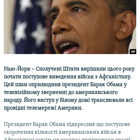
МУЛЬТИМЕДІА
ФОТО
СПЕЦПРОЄКТИ
ПОДКАСТИ
КРИМ РЕАЛІЇ
РУС
Нью-Йорк – Сполучені Штати вирішили цього року
УКР
почати поступове виведення військ з Афганістану.
Цей план оприлюднив президент Барак Обама у
КТАТ
телевізійному зверненні до американського
народу. Його виступ у Білому домі транслювали всі
ДОЛУЧАЙСЯ!
провідні телемережі Америки.
Президент Барак Обама підкреслив що поступове
скорочення кількості американських військ в