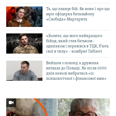
Та, що планує бій. Як воює і про що
мріє офіцерка батальйону
«Свобода» Маргарита
«Боляче, що мого найкращого
бійця, який став батьком-
одинаком і перевівся в ТЦК, б’ють
свої в тилу» – комбриг Габінет
Вийшов з полону, а дружина
виїхала до Польщі. Як після 1000
днів неволі вибратися «із
психологічної і фінансової ями»