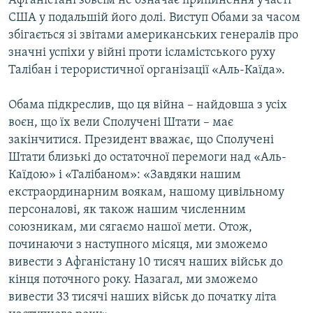
Афганістані зовсім не означає припинення участі
Усі сайти RFE/RL
США у подальшій його долі. Виступ Обами за часом
збігається зі звітами американських генералів про
значні успіхи у війні проти ісламістського руху
Талібан і терористичної організації «Аль-Каїда».
Обама підкреслив, що ця війна – найдовша з усіх
воєн, що їх вели Сполучені Штати – має
закінчитися. Президент вважає, що Сполучені
Штати близькі до остаточної перемоги над «Аль-
Каїдою» і «Талібаном»: «Завдяки нашим
екстраординарним воякам, нашому цивільному
персоналові, як також нашим численним
союзникам, ми сягаємо нашої мети. Отож,
починаючи з наступного місяця, ми зможемо
вивести з Афганістану 10 тисяч наших військ до
кінця поточного року. Назагал, ми зможемо
вивести 33 тисячі наших військ до початку літа