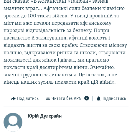
Він сказав: «В Афганістані «Талібан» зазнав
значних втрат... Афганські сили безпеки кількісно
зросли до 100 тисяч військ. У низці провінцій та
міст ми вже почали передавати афганському
народові відповідальність за безпеку. Попри
насильство й залякування, афганці воюють і
віддають життя за свою країну. Створюючи місцеву
поліцію, відкриваючи ринки та школи, створюючи
можливості для жінок і дівчат, ми прагнемо
покласти край десятиріччям війни. Звичайно,
значні труднощі залишаються. Це початок, а не
кінець наших зусиль покласти край цій війні».
Поділитись
Читати без VPN
Підписатись
Юрій Дулерайн