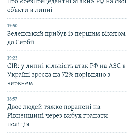
про «безпрецедентні атаки» РФ на свої
об’єкти в липні
19:50
Зеленський прибув із першим візитом
до Сербії
19:23
CIR: у липні кількість атак РФ на АЗС в
Україні зросла на 72% порівняно з
червнем
18:57
Двоє людей тяжко поранені на
Рівненщині через вибух гранати –
поліція