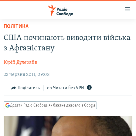
Доступність
посилання
Перейти
ПОЛІТИКА
до
РАДІО СВОБОДА – 70 РОКІВ
США починають виводити війська
основного
ВСЕ ЗА ДОБУ
матеріалу
з Афганістану
СТАТТІ
Перейти
до
Юрій Дулерайн
ВІЙНА
ПОЛІТИКА
основної
23 червня 2011, 09:08
РОСІЙСЬКА «ФІЛЬТРАЦІЯ»
ЕКОНОМІКА
навігації
Перейти
ДОНБАС.РЕАЛІЇ
СУСПІЛЬСТВО
Поділитись
Читати без VPN
до
КРИМ.РЕАЛІЇ
КУЛЬТУРА
пошуку
Додати Радіо Свобода як бажане джерело в Google
ТИ ЯК?
СПОРТ
СХЕМИ
УКРАЇНА
КИТАЙ.ВИКЛИКИ
СВІТ