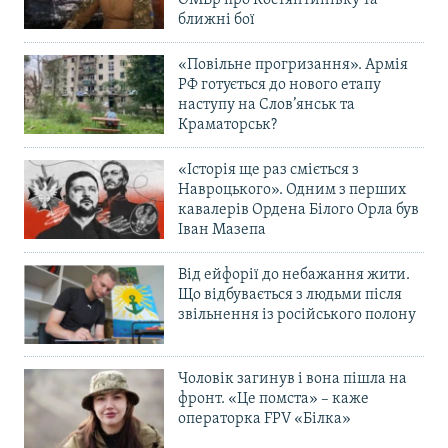
ОМБр про Костянтинівку та
ближні бої
«Повільне прогризання». Армія
РФ готується до нового етапу
наступу на Слов’янськ та
Краматорськ?
«Історія ще раз сміється з
Навроцького». Одним з перших
кавалерів Ордена Білого Орла був
Іван Мазепа
Від ейфорії до небажання жити.
Що відбувається з людьми після
звільнення із російського полону
Чоловік загинув і вона пішла на
фронт. «Це помста» – каже
операторка FPV «Білка»