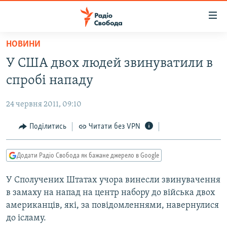
Доступність
посилання
Перейти
НОВИНИ
до
РАДІО СВОБОДА – 70 РОКІВ
У США двох людей звинуватили в
основного
ВСЕ ЗА ДОБУ
матеріалу
спробі нападу
СТАТТІ
Перейти
до
24 червня 2011, 09:10
ВІЙНА
ПОЛІТИКА
основної
РОСІЙСЬКА «ФІЛЬТРАЦІЯ»
Поділитись
Читати без VPN
ЕКОНОМІКА
навігації
Перейти
ДОНБАС.РЕАЛІЇ
СУСПІЛЬСТВО
до
Додати Радіо Свобода як бажане джерело в Google
КРИМ.РЕАЛІЇ
КУЛЬТУРА
пошуку
У Сполучених Штатах учора винесли звинувачення
ТИ ЯК?
СПОРТ
в замаху на напад на центр набору до війська двох
СХЕМИ
УКРАЇНА
американців, які, за повідомленнями, навернулися
до ісламу.
КИТАЙ.ВИКЛИКИ
СВІТ