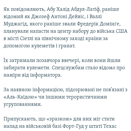
МУЛЬТИМЕДІА
Як повідомляють, Абу Халід Абдул-Латіф, раніше
ФОТО
відомий як Джозеф Антоні Дейвіс, і Валлі
Муджагід, якого раніше звали Фредерік Домінґе,
СПЕЦПРОЄКТИ
планували напасти на центр набору до війська США
ПОДКАСТИ
в місті Сіетлі на північному заході країни за
допомогою кулеметів і гранат.
КРИМ РЕАЛІЇ
РУС
Їх затримали позавчора ввечері, коли вони йшли
забирати кулемети. Спецслужбам стало відомо про
УКР
наміри від інформатора.
КТАТ
За наявною інформацією, підозрювані не пов’язані з
«Аль-Каїдою» чи іншими терористичними
ДОЛУЧАЙСЯ!
угрупованнями.
Припускають, що «зразком» для них міг стати
напад на військовій базі Форт-Гуд у штаті Техас