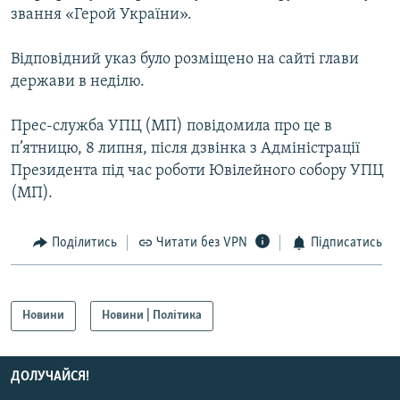
звання «Герой України».
КИТАЙ.ВИКЛИКИ
МУЛЬТИМЕДІА
Відповідний указ було розміщено на сайті глави
ФОТО
держави в неділю.
СПЕЦПРОЄКТИ
Прес-служба УПЦ (МП) повідомила про це в
ПОДКАСТИ
п’ятницю, 8 липня, після дзвінка з Адміністрації
Президента під час роботи Ювілейного собору УПЦ
(МП).
КРИМ РЕАЛІЇ
РУС
Поділитись
Читати без VPN
Підписатись
УКР
КТАТ
Новини
Новини | Політика
ДОЛУЧАЙСЯ!
ДОЛУЧАЙСЯ!