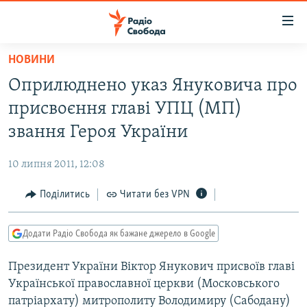
Доступність
посилання
Перейти
НОВИНИ
до
РАДІО СВОБОДА – 70 РОКІВ
Оприлюднено указ Януковича про
основного
ВСЕ ЗА ДОБУ
матеріалу
присвоєння главі УПЦ (МП)
СТАТТІ
Перейти
звання Героя України
до
ВІЙНА
ПОЛІТИКА
основної
10 липня 2011, 12:08
РОСІЙСЬКА «ФІЛЬТРАЦІЯ»
ЕКОНОМІКА
навігації
Перейти
Поділитись
Читати без VPN
ДОНБАС.РЕАЛІЇ
СУСПІЛЬСТВО
до
КРИМ.РЕАЛІЇ
КУЛЬТУРА
пошуку
Додати Радіо Свобода як бажане джерело в Google
ТИ ЯК?
СПОРТ
Президент України Віктор Янукович присвоїв главі
СХЕМИ
УКРАЇНА
Української православної церкви (Московського
ПРИАЗОВ’Я
СВІТ
патріархату) митрополиту Володимиру (Сабодану)