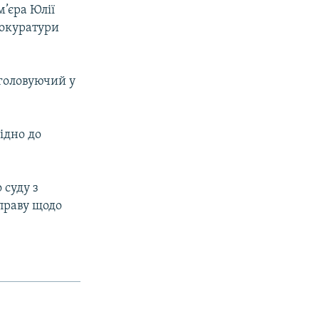
’єра Юлії
рокуратури
 головуючий у
ідно до
 суду з
праву щодо