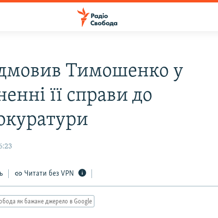
ідмовив Тимошенко у
енні її справи до
окуратури
6:23
ь
Читати без VPN
обода як бажане джерело в Google