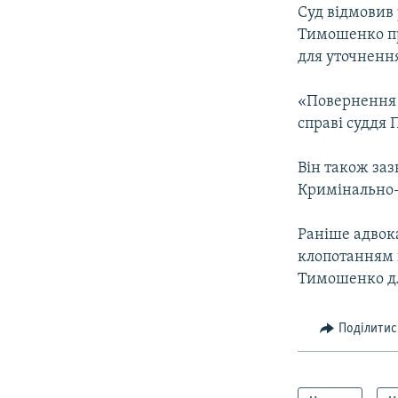
МУЛЬТИМЕДІА
Суд відмовив
ФОТО
Тимошенко пр
для уточненн
СПЕЦПРОЄКТИ
ПОДКАСТИ
«Повернення н
справі суддя 
Він також за
Кримінально-
Раніше адвок
клопотанням 
Тимошенко дл
Поділитис