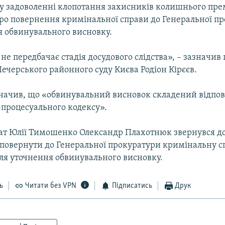
 у задоволенні клопотання захисників колишнього прем
о повернення кримінальної справи до Генеральної п
я обвинувального висновку.
е передбачає стадія досудового слідства», – зазначив
Печерського районного суду Києва Родіон Кірєєв.
значив, що «обвинувальний висновок складений відпов
процесуального кодексу».
ат Юлії Тимошенко Олександр Плахотнюк звернувся до
повернути до Генеральної прокуратури кримінальну с
я уточнення обвинувального висновку.
ь
Читати без VPN
Підписатись
Друк