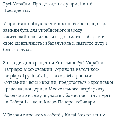
Русі-України. Про це йдеться у привітанні
МУЛЬТИМЕДІА
Президента.
ФОТО
СПЕЦПРОЄКТИ
У привітанні Янукович також наголосив, що віра
завжди була для українського народу
ПОДКАСТИ
«життєдайною силою, яка допомагала зберегти
свою ідентичність і збагачувала її святістю духу і
КРИМ РЕАЛІЇ
благочестям».
РУС
З нагоди Дня хрещення Київської Русі-України
УКР
Патріарх Московський Кирило та Католикос-
КТАТ
патріарх Грузії Ілія ІІ, а також Митрополит
Київський і всієї України, предстоятель Української
ДОЛУЧАЙСЯ!
православної церкви Московського патріархату
Володимир візьмуть участь у божественній літургії
на Соборній площі Києво-Печерської лаври.
У Володимирському соборі у Києві божественну