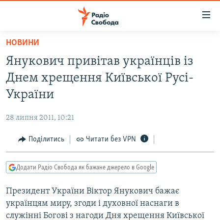
Доступність
посилання
Перейти
НОВИНИ
до
РАДІО СВОБОДА – 70 РОКІВ
Янукович привітав українців із
основного
ВСЕ ЗА ДОБУ
матеріалу
Днем хрещення Київської Русі-
СТАТТІ
Перейти
України
до
ВІЙНА
ПОЛІТИКА
основної
28 липня 2011, 10:21
РОСІЙСЬКА «ФІЛЬТРАЦІЯ»
ЕКОНОМІКА
навігації
Перейти
Поділитись
Читати без VPN
ДОНБАС.РЕАЛІЇ
СУСПІЛЬСТВО
до
КРИМ.РЕАЛІЇ
КУЛЬТУРА
пошуку
Додати Радіо Свобода як бажане джерело в Google
ТИ ЯК?
СПОРТ
Президент України Віктор Янукович бажає
СХЕМИ
УКРАЇНА
українцям миру, згоди і духовної наснаги в
КИТАЙ.ВИКЛИКИ
СВІТ
служінні Богові з нагоди Дня хрещення Київської