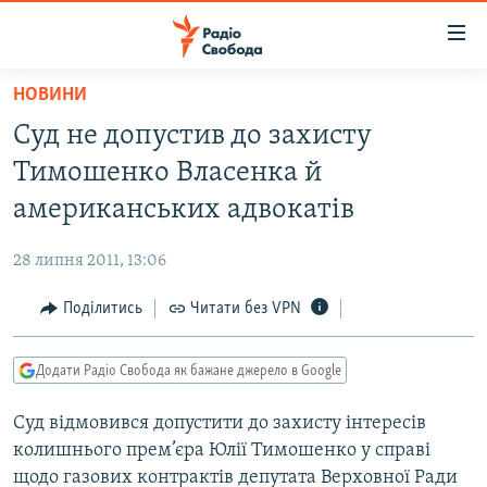
Доступність
посилання
Перейти
НОВИНИ
до
РАДІО СВОБОДА – 70 РОКІВ
Суд не допустив до захисту
основного
ВСЕ ЗА ДОБУ
матеріалу
Тимошенко Власенка й
СТАТТІ
Перейти
американських адвокатів
до
ВІЙНА
ПОЛІТИКА
основної
28 липня 2011, 13:06
РОСІЙСЬКА «ФІЛЬТРАЦІЯ»
ЕКОНОМІКА
навігації
Перейти
Поділитись
Читати без VPN
ДОНБАС.РЕАЛІЇ
СУСПІЛЬСТВО
до
КРИМ.РЕАЛІЇ
КУЛЬТУРА
пошуку
Додати Радіо Свобода як бажане джерело в Google
ТИ ЯК?
СПОРТ
Суд відмовився допустити до захисту інтересів
СХЕМИ
УКРАЇНА
колишнього прем’єра Юлії Тимошенко у справі
ПРИАЗОВ’Я
СВІТ
щодо газових контрактів депутата Верховної Ради