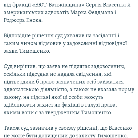
від фракції «БЮТ-Батьківщина» Сергія Власенка й
КИТАЙ.ВИКЛИКИ
американських адвокатів Марка Фелдмана і
МУЛЬТИМЕДІА
Роджера Енока.
ФОТО
Відповідне рішення суд ухвалив на засіданні і
СПЕЦПРОЄКТИ
таким чином відмовив у задоволенні відповідної
ПОДКАСТИ
заяви Тимошенко.
Суд вирішив, що заява не підлягає задоволенню,
КРИМ РЕАЛІЇ
оскільки підсудна не надала свідчення, які
РУС
підтвердили б право зазначених осіб займатися
УКР
адвокатською діяльністю, а також не вказала норму
КТАТ
закону, на підставі якої ці особи можуть
здійснювати захист як фахівці в галузі права,
якими вони є за твердженням Тимошенко.
ДОЛУЧАЙСЯ!
Також суд зазначив у своєму рішенні, що Власенко
не може бути допущений до захисту Тимошенко,