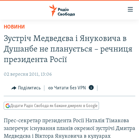
Доступність
посилання
Перейти
НОВИНИ
до
РАДІО СВОБОДА – 70 РОКІВ
Зустріч Медведєва і Януковича в
основного
ВСЕ ЗА ДОБУ
матеріалу
Душанбе не планується – речниця
СТАТТІ
Перейти
президента Росії
до
ВІЙНА
ПОЛІТИКА
основної
02 вересня 2011, 13:06
РОСІЙСЬКА «ФІЛЬТРАЦІЯ»
ЕКОНОМІКА
навігації
Перейти
Поділитись
Читати без VPN
ДОНБАС.РЕАЛІЇ
СУСПІЛЬСТВО
до
КРИМ.РЕАЛІЇ
КУЛЬТУРА
пошуку
Додати Радіо Свобода як бажане джерело в Google
ТИ ЯК?
СПОРТ
Прес-секретар президента Росії Наталiя Тiмакова
СХЕМИ
УКРАЇНА
заперечує існування планів окремої зустрічі Дмитра
КИТАЙ.ВИКЛИКИ
СВІТ
Медведєва і Віктора Януковича в кулуарах