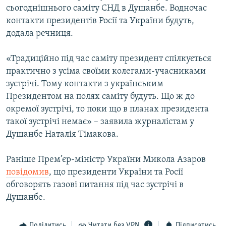
сьогоднішнього самiту СНД в Душанбе. Водночас
МУЛЬТИМЕДІА
контакти президентів Росiї та України будуть,
ФОТО
додала речниця.
СПЕЦПРОЄКТИ
«Традицiйно пiд час самiту президент спiлкується
ПОДКАСТИ
практично з усiма своїми колегами-учасниками
зустрiчi. Тому контакти з українським
КРИМ РЕАЛІЇ
Президентом на полях самiту будуть. Що ж до
РУС
окремої зустрiчi, то поки що в планах президента
такої зустрiчi немає» – заявила журналiстам у
УКР
Душанбе Наталія Тімакова.
КТАТ
Раніше Прем’єр-міністр України Микола Азаров
ДОЛУЧАЙСЯ!
повідомив
, що президенти України та Росiї
обговорять газовi питання пiд час зустрiчi в
Душанбе.
Поділитись
Читати без VPN
Підписатись